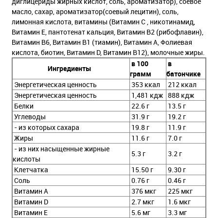
диглицериды жирных кислот, соль, ароматизатор), соевое
масло, сахар, ароматизатор(соевый лецитин), соль,
лимонная кислота, витамины (Витамин C , никотинамид,
Витамин E, пантотенат кальция, Витамин B2 (рибофлавин),
Витамин B6, Витамин B1 (тиамин), Витамин A, Фолиевая
кислота, биотин, Витамин D, Витамин B12), молочные жиры.
в 100
в
Ингредиенты
грамм
батончике
Энергетическая ценность
353 ккал
212 ккал
Энергетическая ценность
1,481 кдж
888 кдж
Белки
22.6 г
13.5 г
Углеводы
31.9 г
19.2 г
- из которых сахара
19.8 г
11.9 г
Жиры
11.6 г
7.0 г
- из них насыщенные жирные
5.3 г
3.2 г
кислоты
Клетчатка
15.50 г
9.30 г
Соль
0.76 г
0.46 г
Витамин A
376 мкг
225 мкг
Витамин D
2.7 мкг
1.6 мкг
Витамин E
5.6 мг
3.3 мг