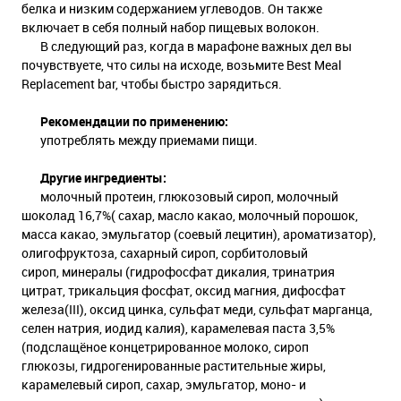
белка и низким содержанием углеводов. Он также
включает в себя полный набор пищевых волокон.
В следующий раз, когда в марафоне важных дел вы
почувствуете, что силы на исходе, возьмите Best Meal
Replacement bar, чтобы быстро зарядиться.
Рекомендации по применению:
употреблять между приемами пищи.
Другие ингредиенты:
молочный протеин, глюкозовый сироп, молочный
шоколад 16,7%( сахар, масло какао, молочный порошок,
масса какао, эмульгатор (соевый лецитин), ароматизатор),
олигофруктоза, сахарный сироп, сорбитоловый
сироп, минералы (гидрофосфат дикалия, тринатрия
цитрат, трикальция фосфат, оксид магния, дифосфат
железа(III), оксид цинка, сульфат меди, сульфат марганца,
селен натрия, иодид калия), карамелевая паста 3,5%
(подслащёное концетрированное молоко, сироп
глюкозы, гидрогенированные растительные жиры,
карамелевый сироп, сахар, эмульгатор, моно- и