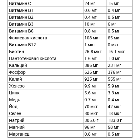
Витамин C
24 мг
15 мг
Витамин B1
0.6 мг
0.4 мг
Витамин B2
0.4 мг
0.5 мг
Витамин B3
10 мг
6 мг
Витамин B6
0.8 мг
0.5 мг
Фолиевая кислота
108 мкг
65 мкг
Витамин В12
1 мкг
0 мкг
Биотин
26.8 мкг
16.1 мкг
Пантотеновая кислота
1.6 мг
1.0 мг
Кальций
386 мг
231 мг
Фосфор
626 мг
376 мг
Калий
925 мг
555 мг
Железо
9.9 мг
5.9 мг
Цинк
5.6 мг
3.3 мг
Медь
0.7 мг
0.4 мг
Йод
70 мкг
42 мкг
Селен
30 мкг
18 мкг
Натрий
305.0 г
183.0 г
Магний
96 мг
58 мг
Марганец
0.8 мг
0.5 мг