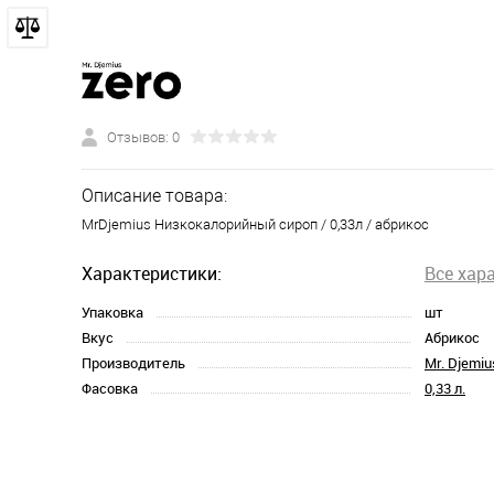
Отзывов: 0
Описание товара:
MrDjemius Низкокалорийный сироп / 0,33л / абрикос
Характеристики:
Все хар
Упаковка
шт
Вкус
Абрикос
Производитель
Mr. Djemiu
Фасовка
0,33 л.