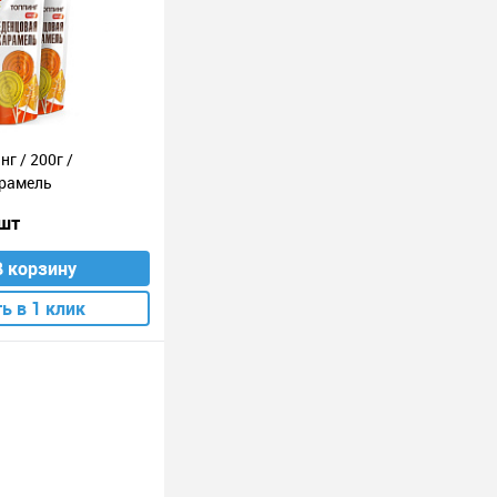
нг / 200г /
арамель
 шт
В корзину
ь в 1 клик