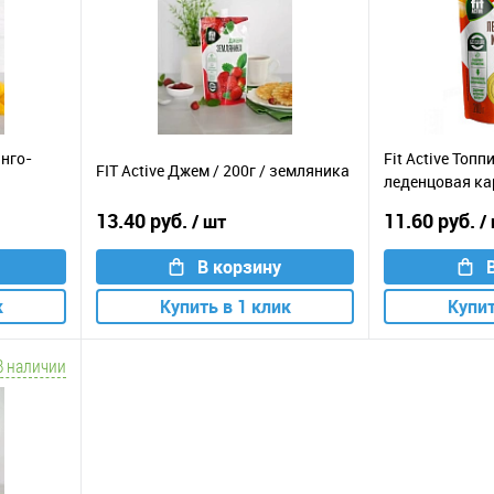
анго-
Fit Active Топпи
FIT Active Джем / 200г / земляника
леденцовая к
13.40 руб.
11.60 руб.
/ шт
/
В корзину
к
Купить в 1 клик
Купит
В наличии