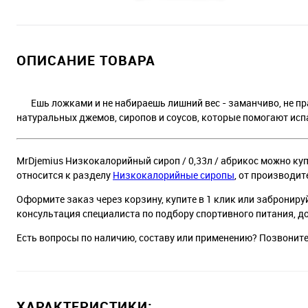
ОПИСАНИЕ ТОВАРА
Ешь ложками и не набираешь лишний вес - заманчиво, не пра
натуральных джемов, сиропов и соусов, которые помогают ис
MrDjemius Низкокалорийный сироп / 0,33л / абрикос можно купи
относится к разделу
Низкокалорийные сиропы
, от производит
Оформите заказ через корзину, купите в 1 клик или заброниру
консультация специалиста по подбору спортивного питания, д
Есть вопросы по наличию, составу или применению? Позвонит
ХАРАКТЕРИСТИКИ: