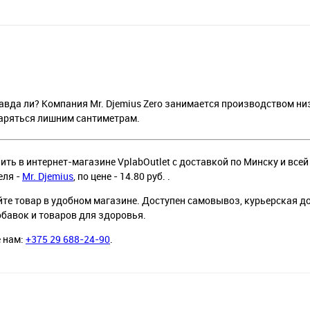
вда ли? Компания Mr. Djemius Zero занимается производством н
паряться лишним сантиметрам.
ть в интернет-магазине VplabOutlet с доставкой по Минску и всей
еля -
Mr. Djemius
, по цене - 14.80 руб. .
йте товар в удобном магазине. Доступен самовывоз, курьерская д
обавок и товаров для здоровья.
е нам:
+375 29 688-24-90
.