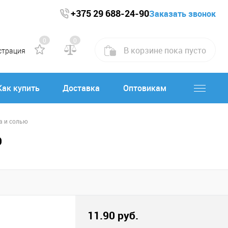
+375 29 688-24-90
Заказать звонок
0
0
В корзине
пока
пусто
страция
Как купить
Доставка
Оптовикам
а и солью
Ю
11.90 руб.