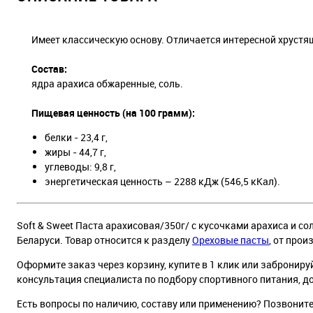
Имеет классическую основу. Отличается интересной хрустящ
Состав:
ядра арахиса обжаренные, соль.
Пищевая ценность (на 100 грамм):
белки ‑ 23,4 г,
жиры ‑ 44,7 г,
углеводы: 9,8 г,
энергетическая ценность – 2288 кДж (546,5 кКал).
Soft & Sweet Паста арахисовая/350г/ с кусочками арахиса и со
Беларуси. Товар относится к разделу
Ореховые пасты
, от прои
Оформите заказ через корзину, купите в 1 клик или заброниру
консультация специалиста по подбору спортивного питания, д
Есть вопросы по наличию, составу или применению? Позвонит