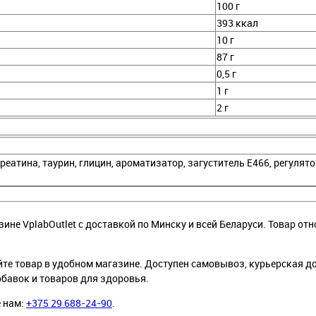
100 г
393 ккал
10 г
87 г
0,5 г
1 г
2 г
еатина, таурин, глицин, ароматизатор, загуститель E466, регулят
зине VplabOutlet с доставкой по Минску и всей Беларуси. Товар от
йте товар в удобном магазине. Доступен самовывоз, курьерская д
обавок и товаров для здоровья.
е нам:
+375 29 688-24-90
.