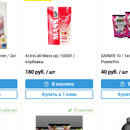
ner / 2кг
ActivLab Mass up / 5000г /
GAINER 10 / 1к
клубника
PowerPro
180 руб.
40 руб.
/ шт
/ шт
В корзину
к
Купить в 1 клик
Купит
В наличии
В наличии