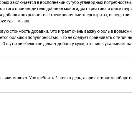
торых заключается в восполнении сугубо углеводных потребностей
имо этого производитель добавил моногидрат креатина и даже тау
я добавки покрывает все тренировочные энерготраты, вследствие 
труктур – мышц.
овую стоимость добавки. Это играет очень важную роль в возможн
уется большой популярностью. Его не следует сравнивать с типичн
 Отсутствие белка не делает добавку хуже, это лишь указывает на
ды или молока. Употреблять 2 раза в день, а при активном наборе в