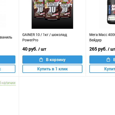
GAINER 10 / 1кг / шоколад
Мега Масс 4000
/ ваниль
PowerPro
Вейдер
40 руб.
265 руб.
/ шт
/ ш
В корзину
к
Купить в 1 клик
Купит
В наличии