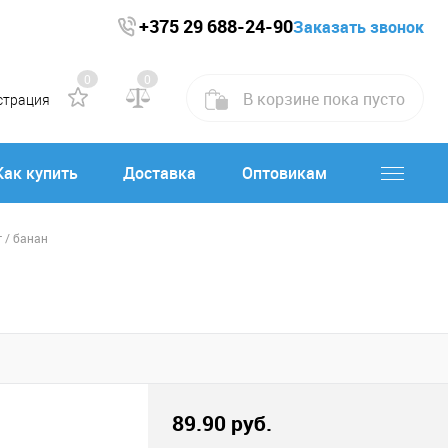
+375 29 688-24-90
Заказать звонок
0
0
В корзине
пока
пусто
страция
Как купить
Доставка
Оптовикам
г / банан
89.90 руб.