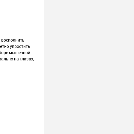
о восполнить
метно упростить
аборе мышечной
ально на глазах,