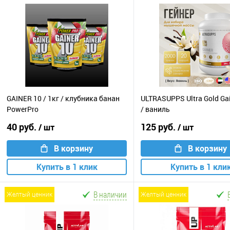
GAINER 10 / 1кг / клубника банан
ULTRASUPPS Ultra Gold Gai
PowerPro
/ ваниль
40 руб.
125 руб.
/ шт
/ шт
В корзину
В корзину
Купить в 1 клик
Купить в 1 кли
В наличии
желтый ценник
желтый ценник