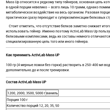
Mass Up относится к редкому типу гейнеров, основная цель ко
в одной порции невелико – всего лишь 10 грамм, однако пом
метаболическое воздействие на весь организм. Разовая порци
практически сразу переходит к суперкомпенсации белковых с
Стоит отметить, что отсутствие белков заметно снижает итог
использовать гейнер. Именно поэтому ActivLab Mass Up польз
белковыми комплексами, ведь их составы немного отличаются.
специализированную цель того или иного гейнера.
Как принимать ActivLab Mass UP
100 гр (4 мерные ложки без горки) растворить в 250-400 мл во
дополнительно до и после тренировки.
Состав ActivLab Mass UP
1200, 2000, 3500, 5000 г
ваниль
Порция 100 г
Количество порций 12, 20, 35, 50