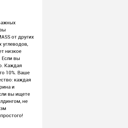
 важных
 вы
MASS от других
х углеводов,
ет низкое
 Если вы
о. Каждая
го 10%. Ваше
ество: каждая
рина и
сли вы ищете
лдингом, не
изм
 простого!