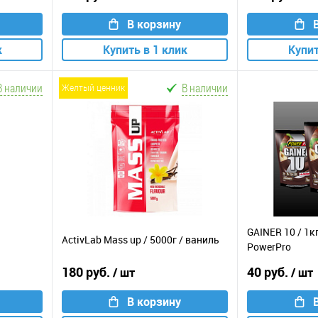
В корзину
к
Купить в 1 клик
Купит
В наличии
В наличии
желтый ценник
GAINER 10 / 1к
ActivLab Mass up / 5000г / ваниль
PowerPro
180 руб.
40 руб.
/ шт
/ шт
В корзину