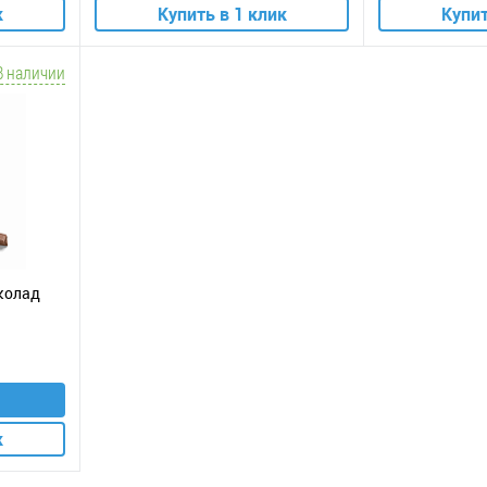
к
Купить в 1 клик
Купит
В наличии
околад
к