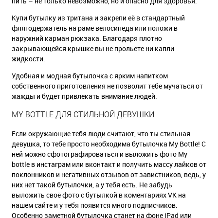
пить – не только невозможно, но и опасно для здоровья.
Купи бутылку из тритана и закрепи её в стандартный
флягодержатель на раме велосипеда или положи в
наружний карман рюкзака. Благодаря плотно
закрывающейся крышке вы не прольете ни капли
жидкости.
Удобная и модная бутылочка с ярким напитком
собственного приготовления не позволит тебе мучаться от
жажды и будет привлекать внимание людей.
MY BOTTLE ДЛЯ СТИЛЬНОЙ ДЕВУШКИ
Если окружающие тебя люди считают, что ты стильная
девушка, то тебе просто необходима бутылочка My Bottle! C
ней можно сфотографироваться и выложить фото My
bottle в инстаграм или вконтакт и получить массу лайков от
поклонников и негативных отзывов от завистников, ведь, у
них нет такой бутылочки, а у тебя есть. Не забудь
выложить своё фото с бутылкой в коментариях VK на
нашем сайте и у тебя появится много подписчиков.
Особенно заметной бутылочка станет на фоне iPad или