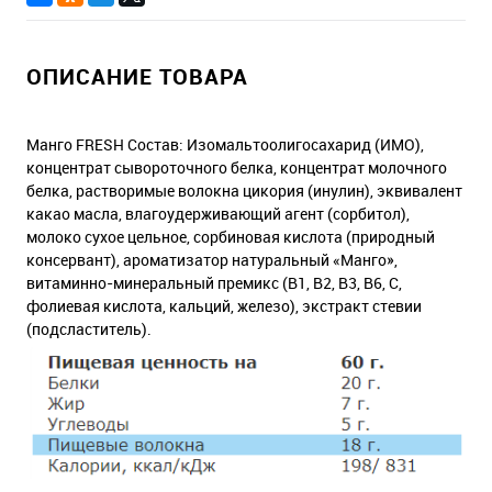
ОПИСАНИЕ ТОВАРА
Манго FRESH Состав: Изомальтоолигосахарид (ИМО),
концентрат сывороточного белка, концентрат молочного
белка, растворимые волокна цикория (инулин), эквивалент
какао масла, влагоудерживающий агент (сорбитол),
молоко сухое цельное, сорбиновая кислота (природный
консервант), ароматизатор натуральный «Манго»,
витаминно-минеральный премикс (В1, В2, В3, В6, С,
фолиевая кислота, кальций, железо), экстракт стевии
(подсластитель).