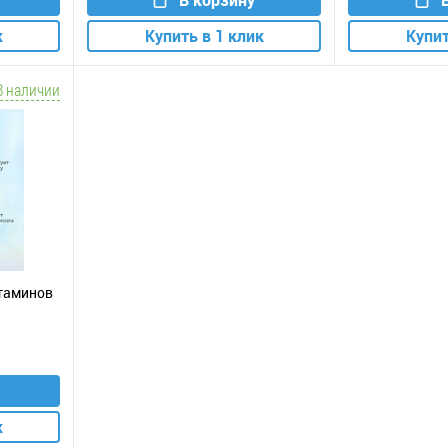
к
Купить в 1 клик
Купит
В наличии
итаминов
к