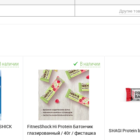
Другие то
В наличии
В наличии
SHICK
FitnesShock Hi Protein Батончик
SHAGI Protein b
глазированный / 40г / фисташка
малина