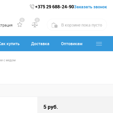
+375 29 688-24-90
Заказать звонок
0
0
В корзине
пока
пусто
страция
Как купить
Доставка
Оптовикам
хи с медом
5 руб.