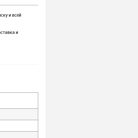
ску и всей
оставка и