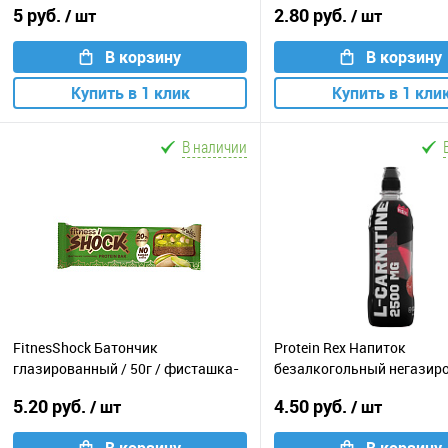
5 руб.
2.80 руб.
/ шт
/ шт
В корзину
В корзину
Купить в 1 клик
Купить в 1 кли
В наличии
FitnesShock Батончик
Protein Rex Напиток
глазированный / 50г / фисташка-
безалкогольный негазир
шоколад
L-Карнитин / 500мл / мал
5.20 руб.
4.50 руб.
/ шт
/ шт
В корзину
В корзину