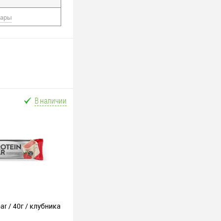
вары
В наличии
ar / 40г / клубника