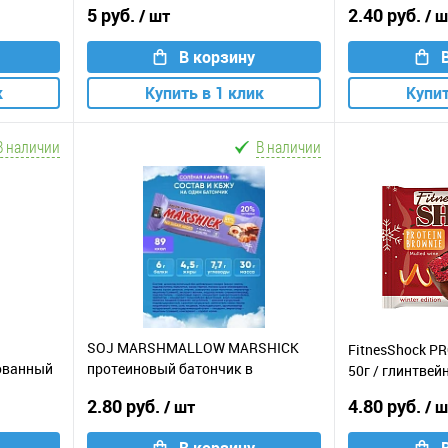
5 руб.
2.40 руб.
/ шт
/ 
В корзину
к
Купить в 1 клик
Купит
В наличии
В наличии
SOJ MARSHMALLOW MARSHICK
FitnesShock P
ованный
протеиновый батончик в
50г / глинтвей
ина
шоколаде / 30г / соленая
2.80 руб.
4.80 руб.
/ шт
/ 
карамель
В корзину