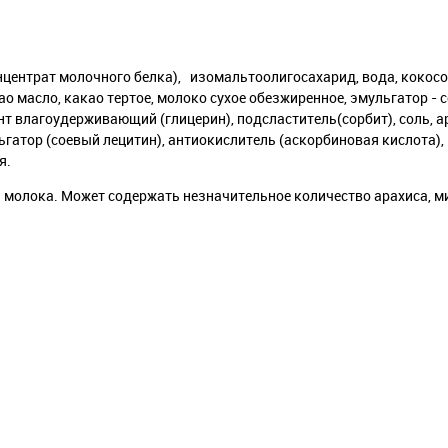
центрат молочного белка), изомальтоолигосахарид, вода, кокосо
масло, какао тертое, молоко сухое обезжиренное, эмульгатор - с
нт влагоудерживающий (глицерин), подсластитель(сорбит), соль,
ьгатор (соевый лецитин), антиокислитель (аскорбиновая кислота),
я.
молока. Может содержать незначительное количество арахиса, м