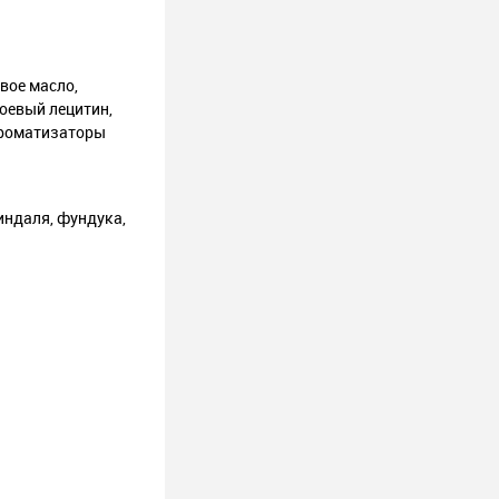
вое масло,
оевый лецитин,
 ароматизаторы
индаля, фундука,