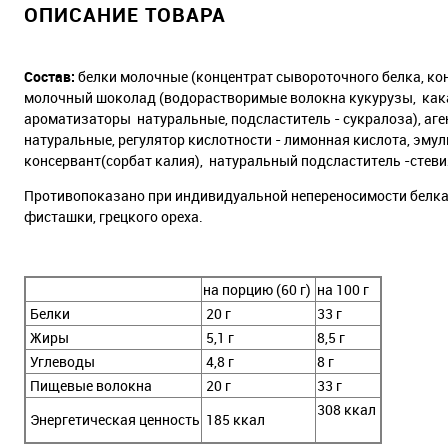
ОПИСАНИЕ ТОВАРА
Состав:
белки молочные (концентрат сывороточного белка, кон
молочный шоколад (водорастворимые волокна кукурузы, какао 
ароматизаторы натуральные, подсластитель - сукралоза), аге
натуральные, регулятор кислотности - лимонная кислота, эмул
консервант(сорбат калия), натуральный подсластитель -стеви
Противопоказано при индивидуальной непереносимости белка 
фисташки, грецкого ореха.
на порцию (60 г)
на 100 г
Белки
20 г
33 г
Жиры
5,1 г
8,5 г
Углеводы
4,8 г
8 г
Пищевые волокна
20 г
33 г
308 ккал
Энергетическая ценность
185 ккал