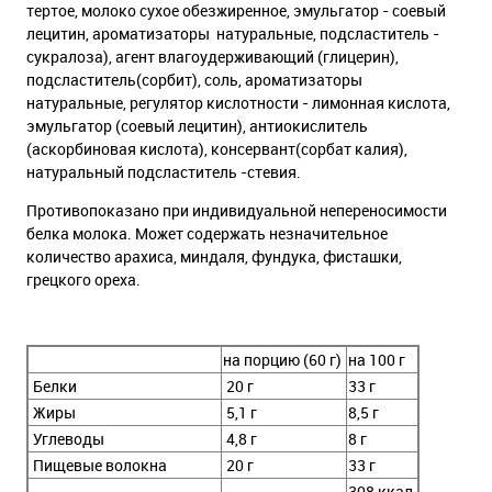
тертое, молоко сухое обезжиренное, эмульгатор - соевый
лецитин, ароматизаторы натуральные, подсластитель -
сукралоза), агент влагоудерживающий (глицерин),
подсластитель(сорбит), соль, ароматизаторы
натуральные, регулятор кислотности - лимонная кислота,
эмульгатор (соевый лецитин), антиокислитель
(аскорбиновая кислота), консервант(сорбат калия),
натуральный подсластитель -стевия.
Противопоказано при индивидуальной непереносимости
белка молока. Может содержать незначительное
количество арахиса, миндаля, фундука, фисташки,
грецкого ореха.
на порцию (60 г)
на 100 г
Белки
20 г
33 г
Жиры
5,1 г
8,5 г
Углеводы
4,8 г
8 г
Пищевые волокна
20 г
33 г
308 ккал