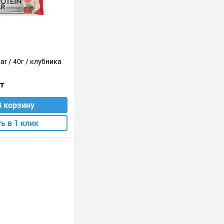
ar / 40г / клубника
шт
В корзину
ь в 1 клик