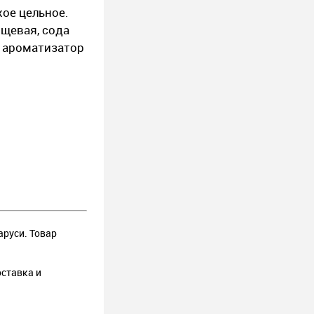
хое цельное.
ищевая, сода
, ароматизатор
аруси. Товар
оставка и