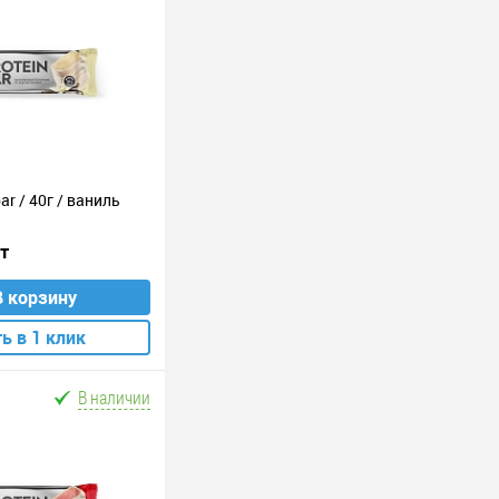
ar / 40г / ваниль
шт
В корзину
ь в 1 клик
В наличии