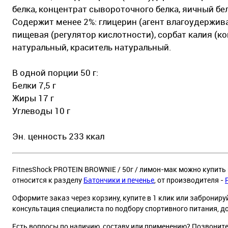
белка, концентрат сывороточного белка, яичный бе
Содержит менее 2%: глицерин (агент влагоудержива
пищевая (регулятор кислотности), сорбат калия (к
натуральный, краситель натуральный.
В одной порции 50 г:
Белки 7,5 г
Жиры 17 г
Углеводы 10 г
Эн. ценность 233 ккал
FitnesShock PROTEIN BROWNIE / 50г / лимон-мак можно купить в
относится к разделу
Батончики и печенье
, от производителя -
Оформите заказ через корзину, купите в 1 клик или заброниру
консультация специалиста по подбору спортивного питания, д
Есть вопросы по наличию, составу или применению? Позвонит