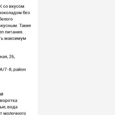
K со вкусом
шоколадом без
белого
вкусным. Такие
пп питания.
ить максимум
ая, 26,
А/7-8, район
ый
ыворотка
ые, вода
ат молочного