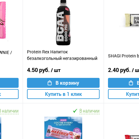
Protein Rex Напиток
WNIE /
SHAGI Protein b
безалкогольный негазированный
БЦАА / 500мл / бабл-гам
4.50 руб.
2.40 руб.
/ шт
/ 
В корзину
к
Купить в 1 клик
Купит
В наличии
В наличии