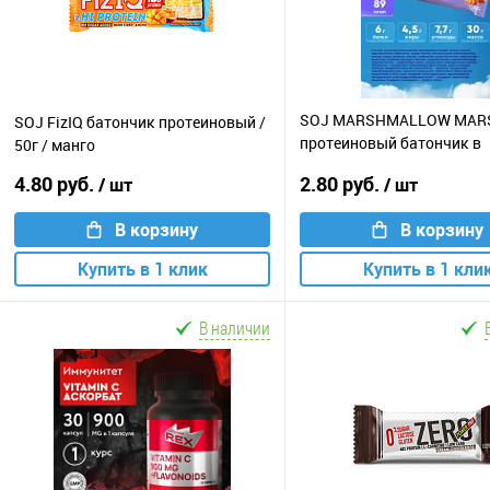
SOJ MARSHMALLOW MAR
SOJ FizIQ батончик протеиновый /
протеиновый батончик в
50г / манго
шоколаде / 30г / соленая
4.80 руб.
2.80 руб.
/ шт
/ шт
карамель
В корзину
В корзину
Купить в 1 клик
Купить в 1 кли
В наличии