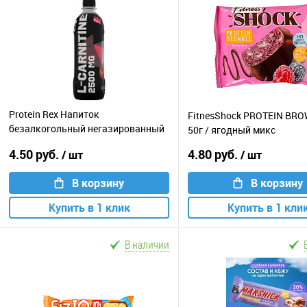
Protein Rex Напиток
FitnesShock PROTEIN BRO
безалкогольный негазированный
50г / ягодный микс
L-Карнитин / 500мл / малина
4.50 руб.
4.80 руб.
/ шт
/ шт
В корзину
В корзину
Купить в 1 клик
Купить в 1 кли
В наличии