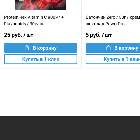
Protein Rex Vitamin C 900мг +
Батончик Zero / 50г / крем
Flavonoids / 30капс
шоколад PowerPro
25 руб.
5 руб.
/ шт
/ шт
В корзину
В корзину
Купить в 1 клик
Купить в 1 кли