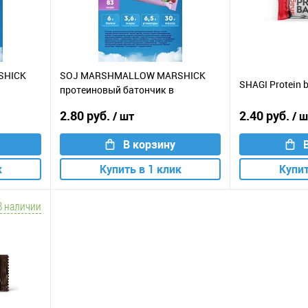
SHICK
SOJ MARSHMALLOW MARSHICK
SHAGI Protein b
протеиновый батончик в
шоколаде / 30г / вишня
2.80 руб.
2.40 руб.
/ шт
/ 
В корзину
к
Купить в 1 клик
Купит
В наличии