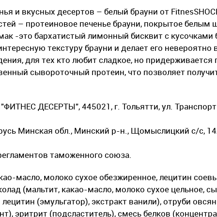
нья и вкусных десертов – белый брауни от FitnesSHOC
стей – протеиновое печенье брауни, покрытое белым 
мак -это бархатистый лимонный бисквит с кусочками 
интересную текстуру брауни и делает его невероятно 
дения, для тех кто любит сладкое, но придерживается 
ественный сывороточный протеин, что позволяет получ
ФИТНЕС ДЕСЕРТЫ", 445021, г. Тольятти, ул. Транспортн
сь Минская обл., Минский р-н., Щомыслицкий с/с, 14
регламентов таможенного союза.
какао-масло, молоко сухое обезжиренное, лецитин соев
колад (мальтит, какао-масло, молоко сухое цельное, с
лецитин (эмульгатор), экстракт ванили), отруби овсян
т), эритрит (подсластитель), смесь белков (концентр