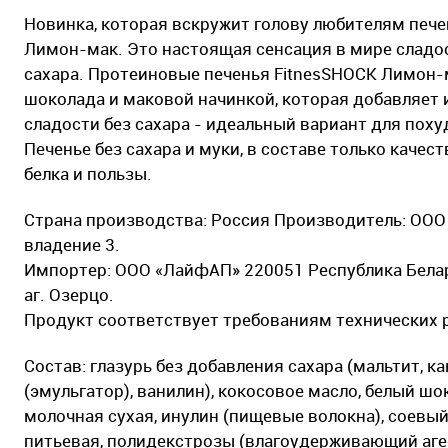
Новинка, которая вскружит голову любителям пече
Лимон-мак. Это настоящая сенсация в мире сладо
сахара. Протеиновые печенья FitnesSHOCK Лимон-
шоколада и маковой начинкой, которая добавляет 
сладости без сахара - идеальный вариант для поху
Печенье без сахара и муки, в составе только кач
белка и пользы.
Страна производства: Россия Производитель: ООО "
владение 3.
Импортер: ООО «ЛайфАП» 220051 Республика Белару
аг. Озерцо.
Продукт соответствует требованиям технических 
Состав: глазурь без добавления сахара (мальтит, 
(эмульгатор), ванилин), кокосовое масло, белый шо
молочная сухая, инулин (пищевые волокна), соевый 
питьевая, полидекстрозы (влагоудерживающий аген