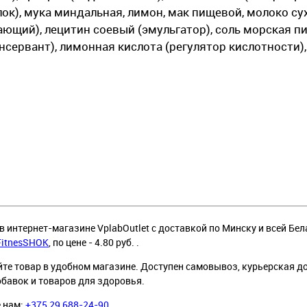
лок), мука миндальная, лимон, мак пищевой, молоко су
ющий), лецитин соевый (эмульгатор), соль морская п
онсервант), лимонная кислота (регулятор кислотности)
 интернет-магазине VplabOutlet с доставкой по Минску и всей Бел
FitnesSHOK
, по цене - 4.80 руб. .
йте товар в удобном магазине. Доступен самовывоз, курьерская д
обавок и товаров для здоровья.
е нам:
+375 29 688-24-90
.