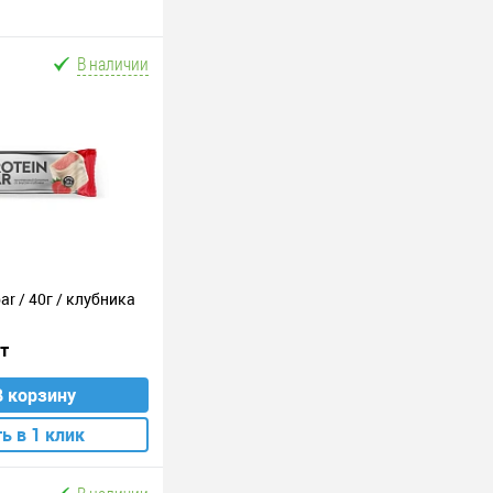
В наличии
ar / 40г / клубника
шт
В корзину
ь в 1 клик