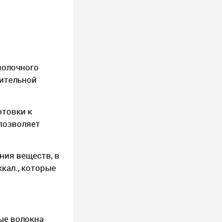
молочного
лительной
отовки к
 позволяет
ния веществ, в
ккал., которые
ые волокна