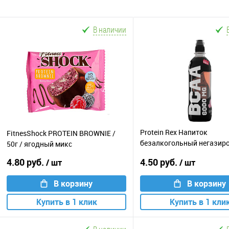
В наличии
Protein Rex Напиток
FitnesShock PROTEIN BROWNIE /
безалкогольный негазир
50г / ягодный микс
БЦАА / 500мл / бабл-гам
4.80 руб.
4.50 руб.
/ шт
/ шт
В корзину
В корзину
Купить в 1 клик
Купить в 1 кли