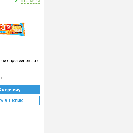
В наличии
ончик протеиновый /
шт
В корзину
ь в 1 клик