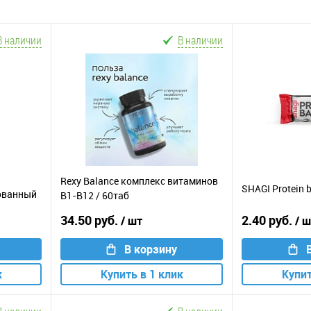
В наличии
В наличии
Rexy Balance комплекс витаминов
SHAGI Protein b
ованный
B1-B12 / 60таб
34.50 руб.
2.40 руб.
/ шт
/ 
В корзину
к
Купить в 1 клик
Купит