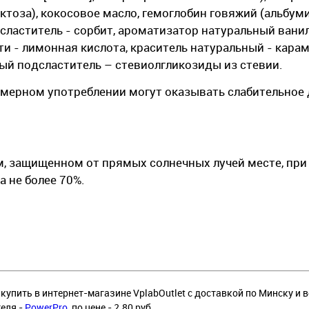
ктоза), кокосовое масло, гемоглобин говяжий (альбу
дсластитель - сорбит, ароматизатор натуральный вани
ти - лимонная кислота, краситель натуральный - кара
ный подсластитель – стевиолгликозиды из стевии.
змерном употреблении могут оказывать слабительное 
м, защищенном от прямых солнечных лучей месте, при
а не более 70%.
купить в интернет-магазине VplabOutlet с доставкой по Минску и в
теля -
PowerPro
, по цене - 2.80 руб. .