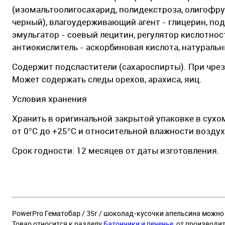
(изомальтоолигосахарид, полидекстроза, олигофру
черный), влагоудерживающий агент - глицерин, по
эмульгатор - соевый лецитин, регулятор кислотнос
антиокислитель - аскорбиновая кислота, натураль
Содержит подсластители (сахароспирты). При чре
Может содержать следы орехов, арахиса, яиц.
Условия хранения
Хранить в оригинальной закрытой упаковке в сухо
от 0°С до +25°С и относительной влажности воздух
Срок годности: 12 месяцев от даты изготовления.
PowerPro Гематобар / 35г / шоколад-кусочки апельсина можно 
Товар относится к разделу
Батончики и печенье
, от производи