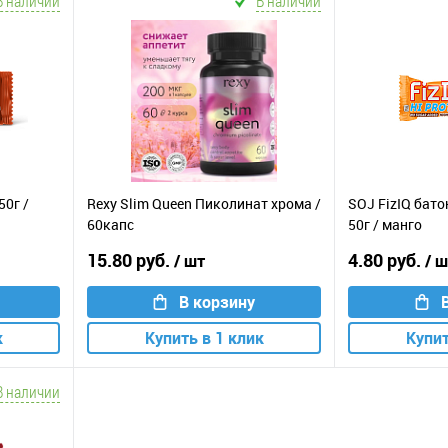
В наличии
В наличии
50г /
Rexy Slim Queen Пиколинат хрома /
SOJ FizIQ бат
60капс
50г / манго
15.80 руб.
4.80 руб.
/ шт
/ 
В корзину
к
Купить в 1 клик
Купит
В наличии