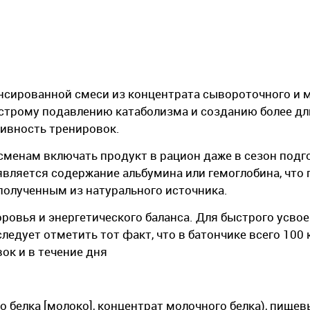
нсированной смеси из концентрата сывороточного и 
ыстрому подавлению катаболизма и созданию более д
ивность тренировок.
тсменам включать продукт в рацион даже в сезон подг
вляется содержание альбумина или гемоглобина, что
олученным из натурального источника.
овья и энергетического баланса. Для быстрого усвое
следует отметить тот факт, что в батончике всего 100 
ок и в течение дня
 белка [молоко], концентрат молочного белка), пищев