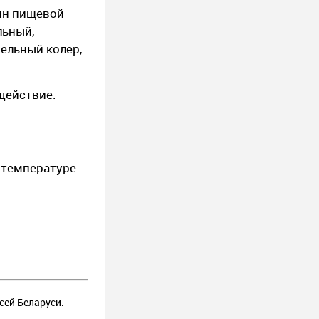
мин пищевой
льный,
мельный колер,
действие.
 температуре
сей Беларуси.