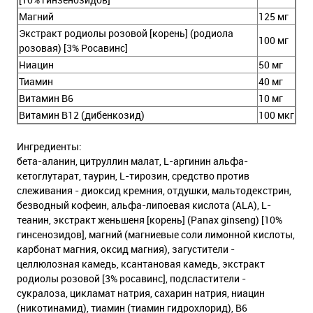
Магний
125 мг
Экстракт родиолы розовой [корень] (родиола
100 мг
розовая) [3% Росавинс]
Ниацин
50 мг
Тиамин
40 мг
Витамин В6
10 мг
Витамин В12 (дибенкозид)
100 мкг
Ингредиенты:
бета-аланин, цитруллин малат, L-аргинин альфа-
кетоглутарат, таурин, L-тирозин, средство против
слеживания - диоксид кремния, отдушки, мальтодекстрин,
безводный кофеин, альфа-липоевая кислота (ALA), L-
теанин, экстракт женьшеня [корень] (Panax ginseng) [10%
гинсенозидов], магний (магниевые соли лимонной кислоты,
карбонат магния, оксид магния), загустители -
целлюлозная камедь, ксантановая камедь, экстракт
родиолы розовой [3% росавинс], подсластители -
сукралоза, цикламат натрия, сахарин натрия, ниацин
(никотинамид), тиамин (тиамин гидрохлорид), B6