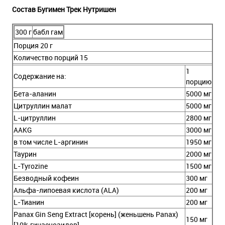
Состав Бугимен Трек Нутришен
300 г
бабл гам
Порция 20 г
Количество порций 15
1
Содержание на:
порцию
Бета-аланин
5000 мг
Цитруллин малат
5000 мг
L-цитруллин
2800 мг
AAKG
3000 мг
в том числе L-аргинин
1950 мг
Таурин
2000 мг
L-Tyrozine
1500 мг
Безводный кофеин
300 мг
Альфа-липоевая кислота (ALA)
200 мг
L-Тианин
200 мг
Panax Gin Seng Extract [корень] (женьшень Panax)
150 мг
[10% гинзенозидов]