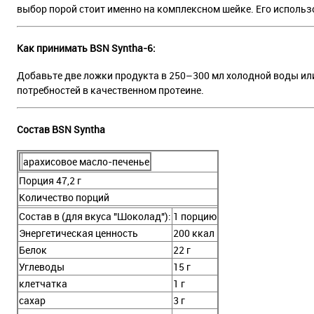
выбор порой стоит именно на комплексном шейке. Его использ
Как принимать BSN Syntha-6:
Добавьте две ложки продукта в 250–300 мл холодной воды или
потребностей в качественном протеине.
Состав BSN Syntha
арахисовое масло-печенье
Порция 47,2 г
Количество порций
Состав в (для вкуса "Шоколад"):
1 порцию
Энергетическая ценность
200 ккал
Белок
22 г
Углеводы
15 г
клетчатка
1 г
сахар
3 г