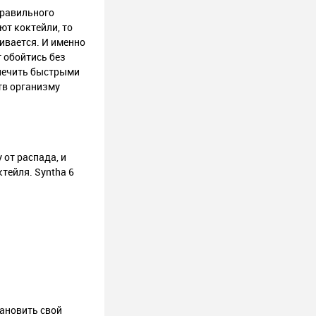
правильного
ют коктейли, то
ивается. И именно
 обойтись без
спечить быстрыми
тв организму
от распада, и
тейля. Syntha 6
тановить свой