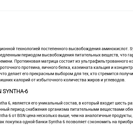
ционной технологией постепенного высвобождения аминокислот. S
медленным периодом высвобождения питательных веществ, что га
ремени. Протеиновая матрица состоит из ультрафильтрованного к
оточного протеина, яичного белка, казеината кальция и концент
, что делает его прекрасным выбором для тех, кто стремится полу
лишних калорий от избыточного количества жиров и углеводов.
 SYNTHA-6
tha 6, является его уникальный состав, в который входит шесть р
нный период снабжения организма питательными веществами обе
ntha 6 от BSN цена несколько выше, чем на аналогичные продукты,
ак покупка одной банки Syntha 6 позволяет сэкономить на приобр