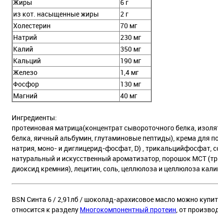
Жиры
6 г
из кот. насыщенные жиры
2 г
Холестерин
70 мг
Натрий
230 мг
Калий
350 мг
Кальций
190 мг
Железо
1,4 мг
Фосфор
130 мг
Магний
40 мг
Ингредиенты:
протеиновая матрица(концентрат сывороточного белка, изоля
белка, яичный альбумин, глутаминовые пептиды), крема для п
натрия, моно- и диглицерид-фосфат, D) , трикальцийфосфат, 
натуральный и искусственный ароматизатор, порошок МСТ (тр
диоксид кремния), лецитин, соль, целлюлоза и целлюлоза кали
BSN Синта 6 / 2,91лб / шоколад-арахисовое масло можно купить
относится к разделу
Многокомпонентный протеин
, от произво