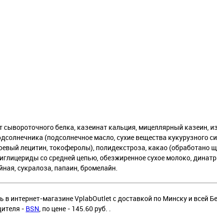
т сывороточного белка, казеинат кальция, мицеллярный казеин, и
одсолнечника (подсолнечное масло, сухие вещества кукурузного си
соевый лецитин, токоферолы), полидекстроза, какао (обработано 
иглицериды со средней цепью, обезжиренное сухое молоко, динат
йная, сукралоза, папаин, бромелайн.
 в интернет-магазине VplabOutlet с доставкой по Минску и всей Б
дителя -
BSN
, по цене - 145.60 руб. .