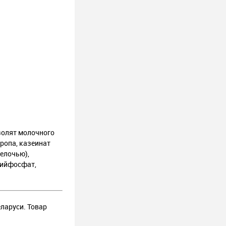
золят молочного
ропа, казеинат
щелочью),
рийфосфат,
еларуси. Товар