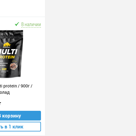
В наличии
i protein / 900г /
олад
т
В корзину
ь в 1 клик