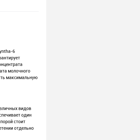
yntha-6
рантирует
онцентрата
рата молочного
чить максимальную
азличных видов
спечивает один
 порой стоит
етении отдельно