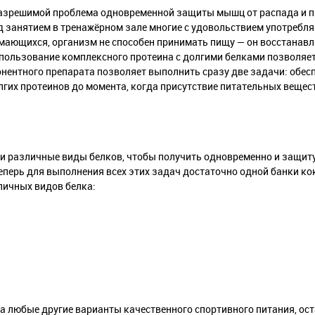
еразрешимой проблема одновременной защиты мышц от распада и 
д занятием в тренажёрном зале многие с удовольствием употребля
мающихся, организм не способен принимать пищу — он восстанавл
пользование комплексного протеина с долгими белками позволяет
нентного препарата позволяет выполнить сразу две задачи: обе
лгих протеинов до момента, когда присутствие питательных вещес
и различные виды белков, чтобы получить одновременно и защиту 
еперь для выполнения всех этих задач достаточно одной банки кок
личных видов белка:
 на любые другие варианты качественного спортивного питания, ос