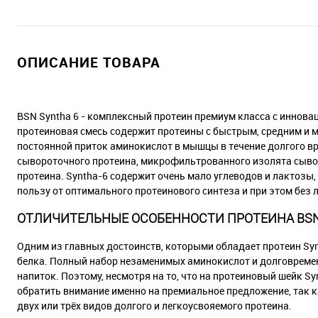
ОПИСАНИЕ ТОВАРА
BSN Syntha 6 - комплексный протеин премиум класса с иннова
протеиновая смесь содержит протеины с быстрым, средним и 
постоянной приток аминокислот в мышцы в течение долгого в
сывороточного протеина, микрофильтрованного изолята сывор
протеина. Syntha-6 содержит очень мало углеводов и лактозы
пользу от оптимального протеинового синтеза и при этом без 
ОТЛИЧИТЕЛЬНЫЕ ОСОБЕННОСТИ ПРОТЕИНА BSN
Одним из главных достоинств, которыми обладает протеин Syn
белка. Полный набор незаменимых аминокислот и долговреме
напиток. Поэтому, несмотря на то, что на протеиновый шейк Sy
обратить внимание именно на премиальное предложение, так к
двух или трёх видов долгого и легкоусвояемого протеина.