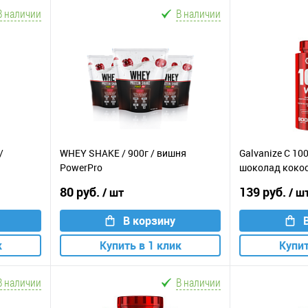
В наличии
В наличии
/
WHEY SHAKE / 900г / вишня
Galvanize C 100
PowerPro
шоколад коко
80 руб.
139 руб.
/ шт
/ ш
В корзину
к
Купить в 1 клик
Купит
В наличии
В наличии