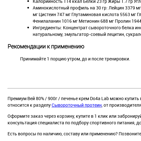
Калорийность 114 ккал Белки 23 гр Жиры 1.7 гр Угл
Аминокислотный профиль на 30 гр: Лейцин 3379 мг 
мг Цистеин 747 мг Глутаминовая кислота 5563 мг Г
Фенилаланин 1016 мг Метионин 688 мг Пролин 1944
Ингредиенты: Концентрат сывороточного белка инс
натуральному, эмульгатор-соевый лецитин, сукрал
Рекомендации к применению
Принимайте 1 порцию утром, до и после тренировки.
Премиум Вей 80% / 900г / печенье крем Do4a Lab можно купить 
относится к разделу
Сывороточный протеин
, от производител
Оформите заказ через корзину, купите в 1 клик или заброниру
консультация специалиста по подбору спортивного питания, д
Есть вопросы по наличию, составу или применению? Позвонит