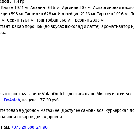
еводы 1,4 гр
Валин 1974 мг Аланин 1615 мг Аргинин 807 мг Аспаргиновая кисло
лицин 598 мг Гистидин 628 мг Изолейцин 2123 мг Тирозин 1016 мг Л
 мг Серин 1764 мг Триптофан 568 мг Треонин 2303 мг
тант, какао порошок (во вкусах шоколад и латте), ароматизатор 
оза.
в интернет-магазине VplabOutlet с доставкой по Минску и всей Бел
я -
Do4alab
, по цене - 77.30 руб. .
йте товар в удобном магазине. Доступен самовывоз, курьерская д
обавок и товаров для здоровья.
е нам:
+375 29 688-24-90
.