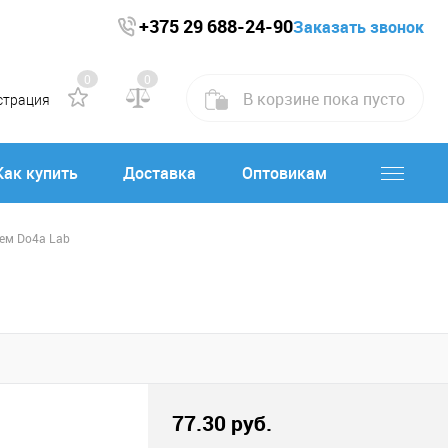
+375 29 688-24-90
Заказать звонок
0
0
В корзине
пока
пусто
страция
Как купить
Доставка
Оптовикам
рем Do4a Lab
77.30 руб.