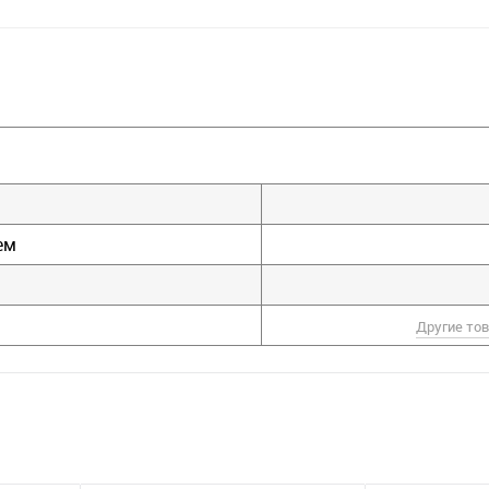
ем
Другие то