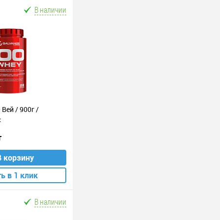
В наличии
 Вей / 900г /
с
т
В корзину
ь в 1 клик
В наличии