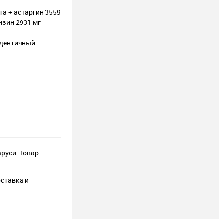
та + аспаргин 3559
изин 2931 мг
идентичный
аруси. Товар
оставка и