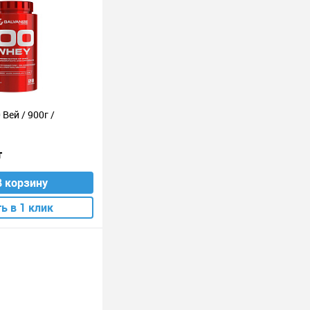
 Вей / 900г /
т
В корзину
ь в 1 клик