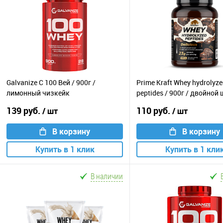
Galvanize C 100 Вей / 900г /
Prime Kraft Whey hydrolyz
лимонный чизкейк
peptides / 900г / двойной
139 руб.
110 руб.
/ шт
/ шт
В корзину
В корзину
Купить в 1 клик
Купить в 1 кли
В наличии