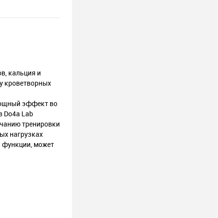
в, кальция и
ту кроветворных
мощный эффект во
в Do4a Lab
нчанию тренировки
ых нагрузках
й функции, может