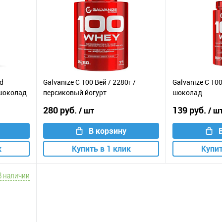
ed
Galvanize C 100 Вей / 2280г /
Galvanize C 100
 шоколад
персиковый йогурт
шоколад
280 руб.
139 руб.
/ шт
/ ш
В корзину
к
Купить в 1 клик
Купит
В наличии