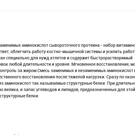
заменимых аминокислот сывороточного протеина - набор витамино
твет, облегчить работу костно-мышечной системы и усилить рабо
отан специально для нужд атлетов и содержит быстрорастворимый
овок любой длительности и уровня. Мгновенное восстановление, 
и контроль за жиром Смесь заменимых и незаменимых аминокислот 
ественного восстановления после тяжелой нагрузки. Сразу по око
из аминокислот так называемые структурные белки. При длительн
о велика, и запас углеводов и липидов, предназначенных для это
структурные белки.