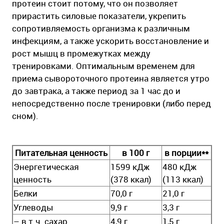
протеин стоит потому, что он позволяет
прирастить силовые показатели, укрепить
сопротивляемость организма к различным
инфекциям, а также ускорить восстановление и
рост мышц в промежутках между
тренировками. Оптимальным временем для
приема сывороточного протеина является утро
до завтрака, а также период за 1 час до и
непосредственно после тренировки (либо перед
сном).
Питательная ценность
в 100 г
в порции**
Энергетическая
1599 кДж
480 кДж
ценность
(378 ккал)
(113 ккал)
Белки
70,0 г
21,0 г
Углеводы
9,9 г
3,3 г
– в т.ч. сахар
4,9 г
1,5 г