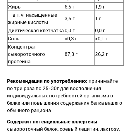
Жиры
6,5 г
1,9 г
– в т.ч. насыщенные
3,5 г
1 г
жирные кислоты
Диетическая клетчатка
0,0 г
0,0 г
Соль
<0,3 г
<0,1 г
Концентрат
сывороточного
87,3 г
26,2 г
протеина
Рекомендации по употреблению:
принимайте
по три раза по 25-30г для восполнения
индивидуальных потребностей организма в
белке или повышения содержания белка вашего
обычного рациона.
Содержит потенциальные аллергены
:
сывороточный белок, соевый лецитин, лактозу.