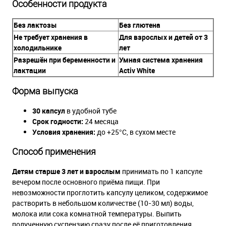
Особенности продукта
Без лактозы
Без глютена
Не требует хранения в
Для взрослых и детей от 3
холодильнике
лет
Разрешён при беременности и
Умная система хранения
лактации
Activ White
Форма выпуска
30 капсул
в удобной тубе
Срок годности:
24 месяца
Условия хранения:
до +25°С, в сухом месте
Способ применения
Детям старше 3 лет и взрослым
принимать по 1 капсуле
вечером после основного приёма пищи. При
невозможности проглотить капсулу целиком, содержимое
растворить в небольшом количестве (10-30 мл) воды,
молока или сока комнатной температуры. Выпить
полученную суспензию сразу после её приготовления.