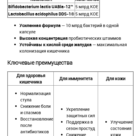
Bifidobacterium lactis UABla-12™
5 млрд КОЕ
Lactobacillus acidophilus DDS-1®
5 млрд КОЕ
Усиленная формула
— 10 млрд бактерий в одной
капсуле
Высокая концентрация
пробиотических штаммов
Устойчивы к кислой среде желудка
— максимальная
колонизация кишечника
Ключевые преимущества
Для здоровья
Для иммунитета
Для кожи
кишечника
Нормализация
стула
Снижение боли
Укрепление
и спазмов
защитных сил
Восстановление
Поддержка в
Улучшение
после
сезон простуд
состояния
антибиотиков
Снижение
кожи