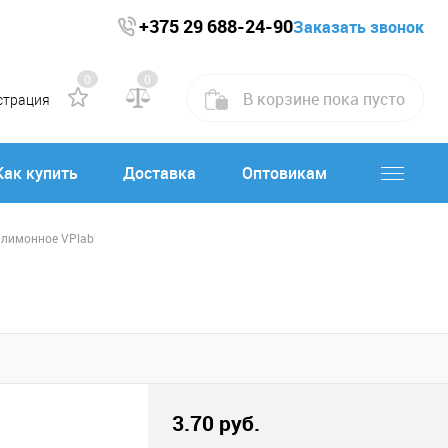
+375 29 688-24-90
Заказать звонок
0
0
В корзине
пока
пусто
страция
Как купить
Доставка
Оптовикам
о лимонное VPlab
3.70 руб.