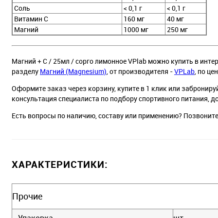
Соль
< 0,1 г
< 0,1 г
Витамин C
160 мг
40 мг
Магний
1000 мг
250 мг
Магний + C / 25мл / сорго лимонное VPlab можно купить в инте
разделу
Магний (Magnesium)
, от производителя -
VPLab
, по цен
Оформите заказ через корзину, купите в 1 клик или заброниру
консультация специалиста по подбору спортивного питания, д
Есть вопросы по наличию, составу или применению? Позвонит
ХАРАКТЕРИСТИКИ:
Прочие
Упаковка
шт