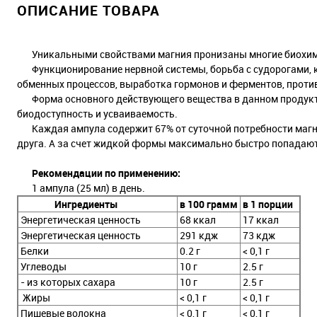
ОПИСАНИЕ ТОВАРА
Уникальными свойствами магния пронизаны многие биохимич
Функционирование нервной системы, борьба с судорогами, к
обменных процессов, выработка гормонов и ферментов, против
Форма основного действующего вещества в данном продукте 
биодоступность и усваиваемость.
Каждая ампула содержит 67% от суточной потребности магния
друга. А за счет жидкой формы максимально быстро попадают
Рекомендации по применению:
1 ампула (25 мл) в день.
Ингредиенты
в 100 грамм
в 1 порции
Энергетическая ценность
68 ккал
17 ккал
Энергетическая ценность
291 кдж
73 кдж
Белки
0.2 г
< 0,1 г
Углеводы
10 г
2.5 г
- из которых сахара
10 г
2.5 г
Жиры
< 0,1 г
< 0,1 г
Пишевые волокна
< 0,1 г
< 0,1 г