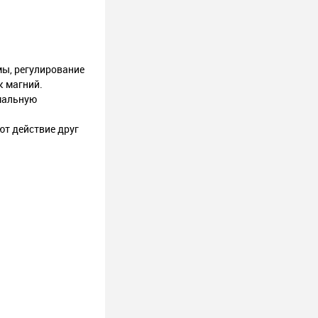
ы, регулирование
к магний.
мальную
ют действие друг