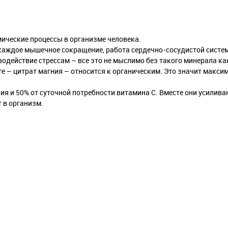
еские процессы в организме человека.
аждое мышечное сокращение, работа сердечно-сосудистой систем
одействие стрессам – все это не мыслимо без такого минерала ка
– цитрат магния – относится к органическим. Это значит макси
 и 50% от суточной потребности витамина C. Вместе они усилива
 в организм.