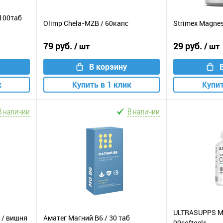
 100таб
Olimp Chela-MZB / 60капс
Strimex Magnes
79 руб.
29 руб.
/ шт
/ шт
В корзину
к
Купить в 1 клик
Купит
В наличии
В наличии
ULTRASUPPS Ma
 / вишня
Аматег Магний В6 / 30 таб
90softgels