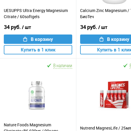
UESUPPS Ultra Energy Magnesium
Calcium Zinc Magnesium /
Citrate / 60softgels
БиоТеч
34 руб.
34 руб.
/ шт
/ шт
В корзину
В корзину
Купить в 1 клик
Купить в 1 кли
В наличии
Nature Foods Magnesium
Nutrend MagnesLife / 25мл
Glycinate+B6 600мг / 90капс