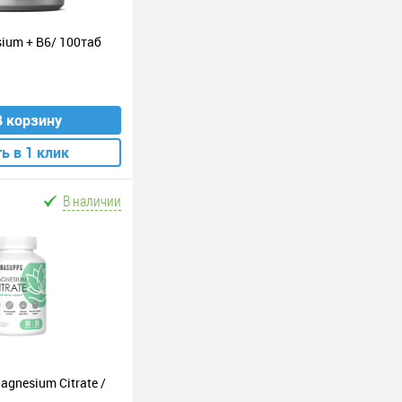
ium + В6/ 100таб
В корзину
ь в 1 клик
В наличии
gnesium Citrate /