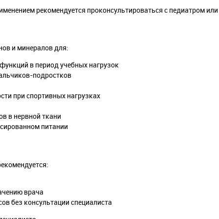
именением рекомендуется проконсультироваться с педиатром или
нов и минералов для:
функций в период учебных нагрузок
мальчиков-подростков
сти при спортивных нагрузках
в в нервной ткани
нсированном питании
рекомендуется:
начению врача
ов без консультации специалиста