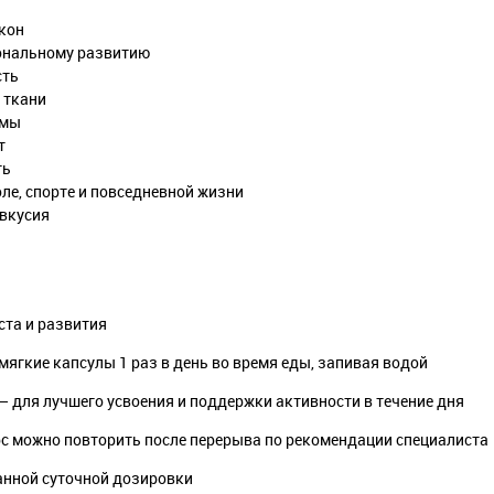
кон
ональному развитию
сть
 ткани
емы
т
ть
е, спорте и повседневной жизни
евкусия
ста и развития
мягкие капсулы 1 раз в день во время еды, запивая водой
— для лучшего усвоения и поддержки активности в течение дня
рс можно повторить после перерыва по рекомендации специалиста
анной суточной дозировки