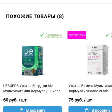
ПОХОЖИЕ ТОВАРЫ (8)
В наличии
хит продаж
UESUPPS Ультра Энерджи Мен
Ультра Вименс Мультиви
Мультивитамин Формула / 60капс
Формула / 90капс VPlab
60 руб.
75 руб.
/ шт
/ шт
В корзину
В корзину