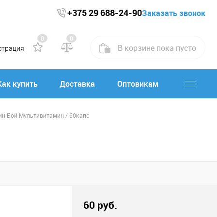
+375 29 688-24-90
Заказать звонок
0
0
В корзине
пока
пусто
страция
Как купить
Доставка
Оптовикам
н Бой Мультивитамин / 60капс
60 руб.