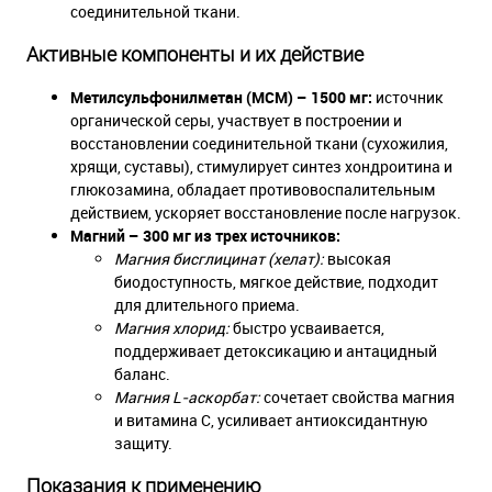
соединительной ткани.
Активные компоненты и их действие
Метилсульфонилметан (МСМ) – 1500 мг:
источник
органической серы, участвует в построении и
восстановлении соединительной ткани (сухожилия,
хрящи, суставы), стимулирует синтез хондроитина и
глюкозамина, обладает противовоспалительным
действием, ускоряет восстановление после нагрузок.
Магний – 300 мг из трех источников:
Магния бисглицинат (хелат):
высокая
биодоступность, мягкое действие, подходит
для длительного приема.
Магния хлорид:
быстро усваивается,
поддерживает детоксикацию и антацидный
баланс.
Магния L-аскорбат:
сочетает свойства магния
и витамина С, усиливает антиоксидантную
защиту.
Показания к применению