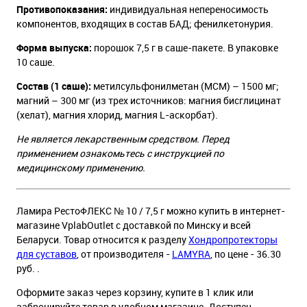
Противопоказания:
индивидуальная непереносимость
компонентов, входящих в состав БАД; фенилкетонурия.
Форма выпуска:
порошок 7,5 г в саше-пакете. В упаковке
10 саше.
Состав (1 саше):
метилсульфонилметан (МСМ) – 1500 мг;
магний – 300 мг (из трех источников: магния бисглицинат
(хелат), магния хлорид, магния L-аскорбат).
Не является лекарственным средством. Перед
применением ознакомьтесь с инструкцией по
медицинскому применению.
Ламира РестоФЛЕКС № 10 / 7,5 г можно купить в интернет-
магазине VplabOutlet с доставкой по Минску и всей
Беларуси. Товар относится к разделу
Хондропротекторы
для суставов
, от производителя -
LAMYRA
, по цене - 36.30
руб. .
Оформите заказ через корзину, купите в 1 клик или
забронируйте товар в удобном магазине. Доступен