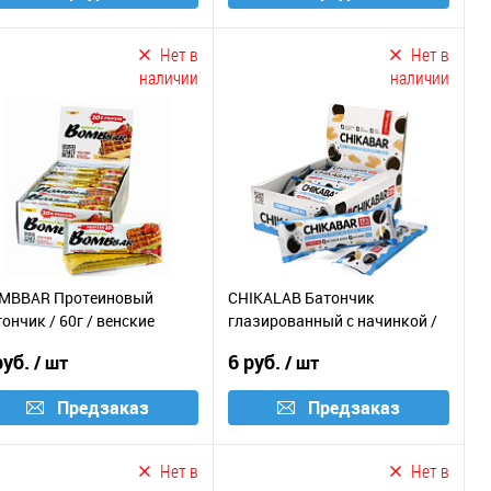
Нет в
Нет в
наличии
наличии
MBBAR Протеиновый
CHIKALAB Батончик
ончик / 60г / венские
глазированный с начинкой /
фли
60г / хрустящее печенье
руб.
6 руб.
/ шт
/ шт
Предзаказ
Предзаказ
Нет в
Нет в