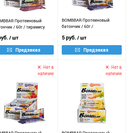
BOMBBAR Протеиновый
MBBAR Протеиновый
батончик / 60г /
ончик / 60г / тирамису
смородиново-черничный
руб.
5 руб.
/ шт
/ шт
панкейк
Предзаказ
Предзаказ
Нет в
Нет в
наличии
наличии
MBBAR Протеиновый
BOMBBAR Протеиновый