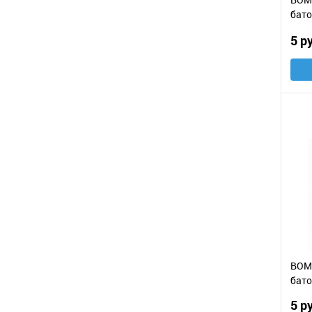
бато
ван
5 р
BOM
бато
5 р