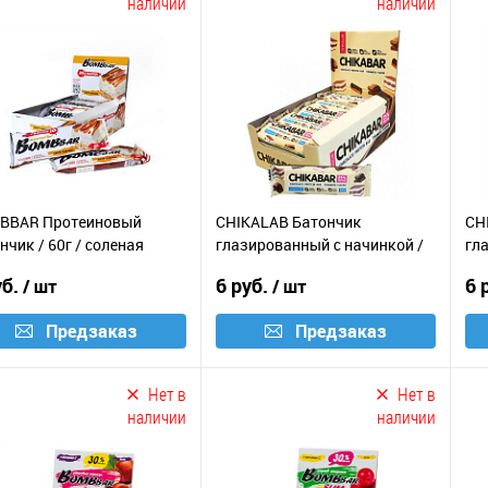
наличии
наличии
BBAR Протеиновый
CHIKALAB Батончик
CH
нчик / 60г / соленая
глазированный с начинкой /
гл
амель
60г / тирамису
60г
уб.
6 руб.
6 
/ шт
/ шт
Предзаказ
Предзаказ
Нет в
Нет в
наличии
наличии