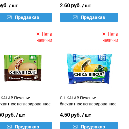
г / клубника со сливками
руб.
2.60 руб.
/ шт
/ шт
Предзаказ
Предзаказ
Нет в
Нет в
наличии
наличии
IKALAB Печенье
CHIKALAB Печенье
сквитное неглазированное
бисквитное неглазированное
ачинкой / 50г / арахис
с начинкой / 50г / черная
50 руб.
4.50 руб.
/ шт
/ шт
смородина
Предзаказ
Предзаказ