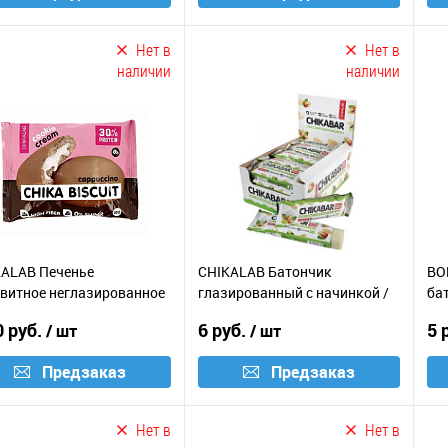
Нет в
Нет в
наличии
наличии
KALAB Печенье
CHIKALAB Батончик
BO
витное неглазированное
глазированный с начинкой /
бат
чинкой / 50г / капучино
60г / фисташковый крем
ва
0 руб.
6 руб.
5 
/ шт
/ шт
Предзаказ
Предзаказ
Нет в
Нет в