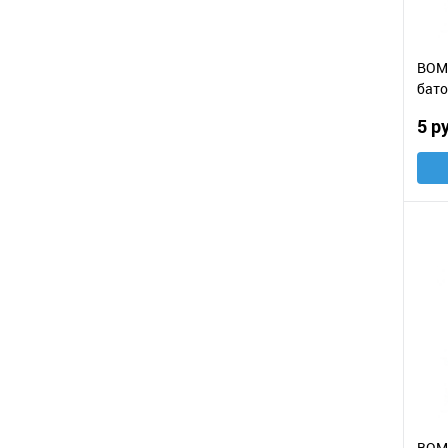
BOM
бато
фун
5 р
BOM