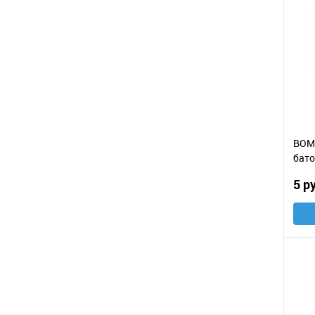
BOM
бато
кар
5 р