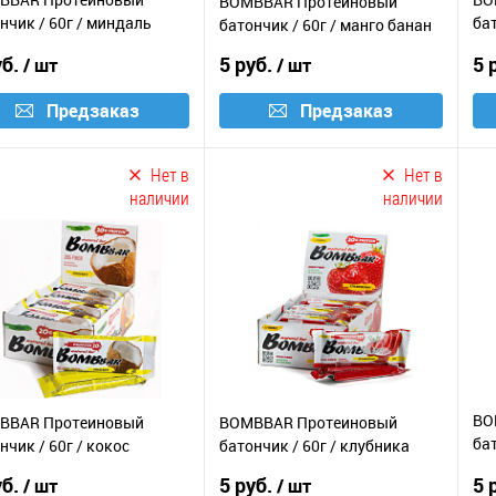
BOMBBAR Протеиновый
нчик / 60г / миндаль
ба
батончик / 60г / манго банан
иль
чи
уб.
5 руб.
5 
/ шт
/ шт
Предзаказ
Предзаказ
Нет в
Нет в
наличии
наличии
BO
BBAR Протеиновый
BOMBBAR Протеиновый
бат
нчик / 60г / кокос
батончик / 60г / клубника
шо
уб.
5 руб.
5 
/ шт
/ шт