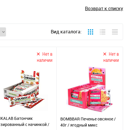
Возврат к списку
Вид каталога:
Нет в
Нет в
наличии
наличии
IKALAB Батончик
BOMBBAR Печенье овсяное /
азированный с начинкой /
40г / ягодный микс