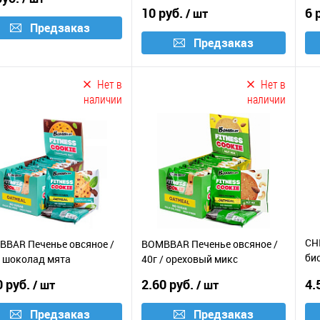
60
10 руб.
6 
/ шт
Предзаказ
Предзаказ
Нет в
Нет в
наличии
наличии
CH
BAR Печенье овсяное /
BOMBBAR Печенье овсяное /
би
/ шоколад мята
40г / ореховый микс
с н
0 руб.
2.60 руб.
4.
/ шт
/ шт
Предзаказ
Предзаказ