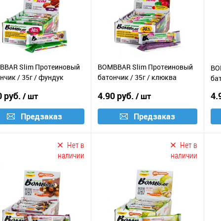
BBAR Slim Протеиновый
BOMBBAR Slim Протеиновый
BO
нчик / 35г / фундук
батончик / 35г / клюква
бат
ис
годжи
0 руб.
4.90 руб.
4.
/ шт
/ шт
Предзаказ
Предзаказ
Нет в
Нет в
наличии
наличии