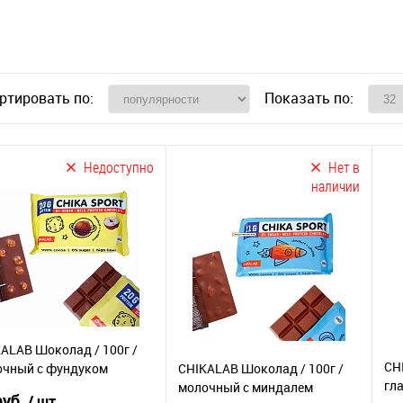
ртировать по:
Показать по:
Недоступно
Нет в
наличии
ALAB Шоколад / 100г /
CH
очный с фундуком
CHIKALAB Шоколад / 100г /
гл
молочный с миндалем
руб.
/ шт