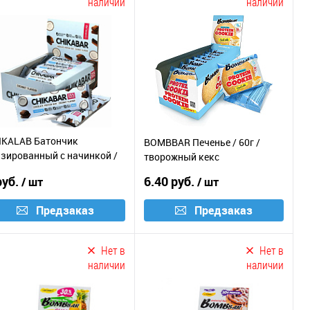
наличии
наличии
IKALAB Батончик
BOMBBAR Печенье / 60г /
азированный с начинкой /
творожный кекс
 / кокос
руб.
6.40 руб.
/ шт
/ шт
Предзаказ
Предзаказ
Нет в
Нет в
наличии
наличии