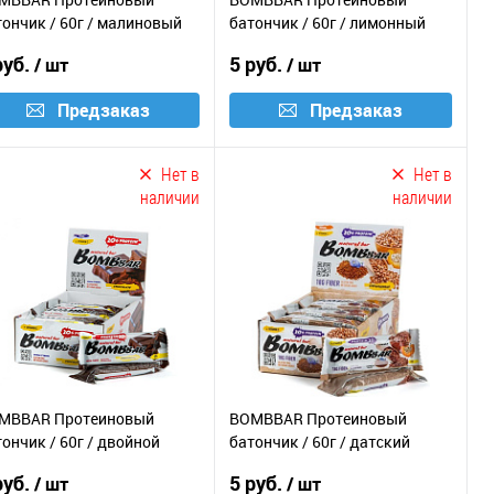
тончик / 60г / малиновый
батончик / 60г / лимонный
зкейк
торт
руб.
5 руб.
/ шт
/ шт
Предзаказ
Предзаказ
Нет в
Нет в
наличии
наличии
MBBAR Протеиновый
BOMBBAR Протеиновый
ончик / 60г / двойной
батончик / 60г / датский
колад
бисквит
руб.
5 руб.
/ шт
/ шт