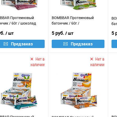
BBAR Протеиновый
BOMBBAR Протеиновый
BO
нчик / 60г / шоколад
батончик / 60г /
бат
дук
фисташковый пломбир
уб.
5 руб.
5 
/ шт
/ шт
Предзаказ
Предзаказ
Нет в
Нет в
наличии
наличии
BBAR Протеиновый
BO