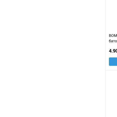
BOM
бато
арах
4.9