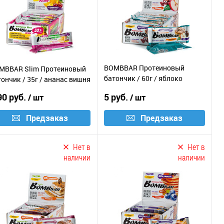
BOMBBAR Протеиновый
MBBAR Slim Протеиновый
батончик / 60г / яблоко
ончик / 35г / ананас вишня
корица
90 руб.
5 руб.
/ шт
/ шт
Предзаказ
Предзаказ
Нет в
Нет в
наличии
наличии