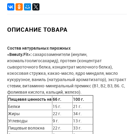
ОПИСАНИЕ ТОВАРА
Состав натуральных пирожных
«Beauty.Fit»:
сахарозаменители (инулин,
изомальтоолигосахарид), протеин (концентрат
сывороточного белка, концентрат молочного белка),
кокосовая стружка, какао-масло, ядро миндаля, масло
кукурузное, ваниль (натуральный ароматизатор), экстракт
стевии, витаминно-минеральный премикс (В1, В2, В3, В6. С,
фолиевая кислота, кальций, железо).
Пищевая ценность на
66 г.
100 г.
Белки
15 г.
21 г.
Жиры
22 г.
34 г.
Углеводы
9 г.
13 г.
Пищевые волокна
22 г.
33 г.