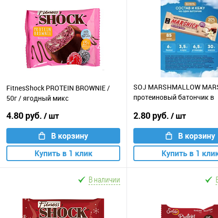
SOJ MARSHMALLOW MAR
FitnesShock PROTEIN BROWNIE /
протеиновый батончик в
50г / ягодный микс
шоколаде / 30г / ваниль
4.80 руб.
2.80 руб.
/ шт
/ шт
В корзину
В корзину
Купить в 1 клик
Купить в 1 кли
В наличии