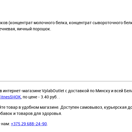
ков (концентрат молочного белка, концентрат сывороточного белк
речневая, яичный порошок.
 в интернет-магазине VplabOutlet с доставкой по Минску и всей Бел
FitnesSHOK
, по цене - 3.40 руб. .
йте товар в удобном магазине. Доступен самовывоз, курьерская д
обавок и товаров для здоровья.
е нам:
+375 29 688-24-90
.