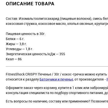
ОПИСАНИЕ ТОВАРА
Состав: Изомальтоолигосахарид (пищевые волокна), смесь бел
кокосовая стружка, кокосовое масло, хлопья овсяные, крупаг
Пищевая ценность в 30г.
Белки — 6 г.
Жиры — 3,8 г.
Углеводы — 1,8 г.
Энергетическая ценность/кДж — 355
Ккал — 86
FitnesShock CRISPY Печенье / 30г / кокос-гречка можно купить
относится к разделу
Батончики и печенье
, от производителя -
Оформите заказ через корзину, купите в 1 клик или заброниру
консультация специалиста по подбору спортивного питания, д
Есть вопросы по наличию, составу или применению? Позвонит