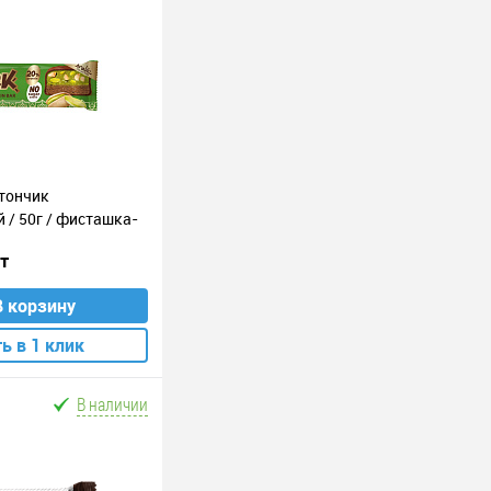
атончик
 / 50г / фисташка-
шт
В корзину
ь в 1 клик
В наличии