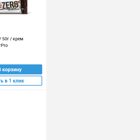
/ 50г / крем
rPro
В корзину
ь в 1 клик