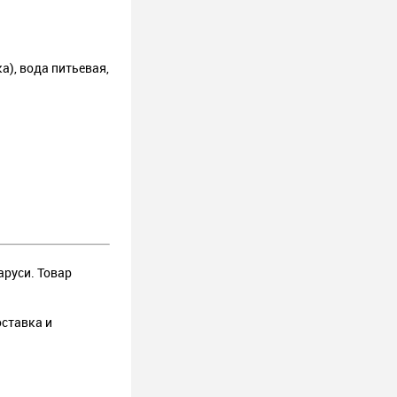
а), вода питьевая,
аруси. Товар
оставка и