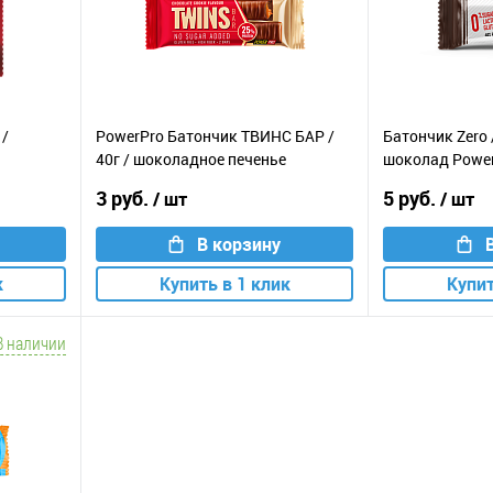
 /
PowerPro Батончик ТВИНС БАР /
Батончик Zero 
40г / шоколадное печенье
шоколад Powe
3 руб.
5 руб.
/ шт
/ шт
В корзину
к
Купить в 1 клик
Купит
В наличии