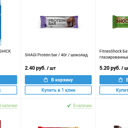
SHICK
FitnesShock Б
SHAGI Protein bar / 40г / шоколад
глазированный
шоколад
2.40 руб.
5.20 руб.
/ шт
/ 
В корзину
к
Купить в 1 клик
Купит
В наличии
В наличии