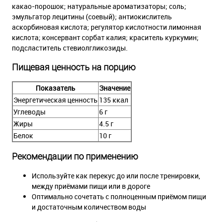
какао-порошок; натуральные ароматизаторы; соль;
эмульгатор лецитины (соевый); антиокислитель
аскорбиновая кислота; регулятор кислотности лимонная
кислота; консервант сорбат калия; краситель куркумин;
подсластитель стевиолгликозиды.
Пищевая ценность на порцию
Показатель
Значение
Энергетическая ценность
135 ккал
Углеводы
6 г
Жиры
4.5 г
Белок
10 г
Рекомендации по применению
Используйте как перекус до или после тренировки,
между приёмами пищи или в дороге
Оптимально сочетать с полноценным приёмом пищи
и достаточным количеством воды