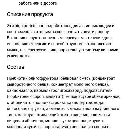
работе или в дороге
Описание продукта
Эти high protein bar разработаны для активных людей и
спортсменов, которым важно сочетать вкус и пользу.
Батончики служат полезным перекусом в течение дня,
восполняют энергию и способствуют восстановлению
мышц, не перегружая пищеварительную систему лишними
углеводами.
Состав
Пребиотик олигофруктоза; белковая смесь (концентрат
сывороточного белка; концентрат молочного белка);
какао-масло; изомальтоолигосахарид; подсластители
(сорбитовый сироп; мальтит); молоко сухое обезжиренное;
стабилизатор полидекстрозы; какао тертое; вода;
кокосовая стружка; заменитель масла какао лауринового
типа; влагоудерживающий агент глицерин; клетчатка
пищевая яблочная; молоко сухое цельное; инулин;
молочная сухая сыворотка; мука овсяная из хлопьев;