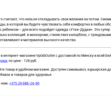
го считают, что нельзя откладывать свои желания на потом. Сиюм
ды, в которой вы будете чувствовать себя комфортно в любых обс
а с ребенком – для всего подойдет одежда «Утки-Дудки». Это супе
лько коллекций: в монохроме, стилистике калорблок, с трендовым
готавливают и материалов высокого качества.
в интернет-магазине VplabOutlet с доставкой по Минску и всей Бел
удки
, по цене - 128 руб. .
йте товар в удобном магазине. Доступен самовывоз, курьерская д
обавок и товаров для здоровья.
е нам:
+375 29 688-24-90
.