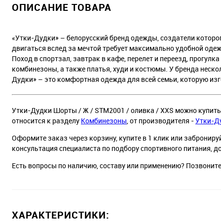
ОПИСАНИЕ ТОВАРА
«Утки-Дудки» – белорусский бренд одежды, создатели которо
двигаться вслед за мечтой требует максимально удобной одеж
Поход в спортзал, завтрак в кафе, перелет и переезд, прогулк
комбинезоны, а также платья, худи и костюмы. У бренда неско
Дудки» – это комфортная одежда для всей семьи, которую из
Утки-Дудки Шорты / Ж / STM2001 / оливка / XXS можно купить 
относится к разделу
Комбинезоны
, от производителя -
Утки-Д
Оформите заказ через корзину, купите в 1 клик или заброниру
консультация специалиста по подбору спортивного питания, д
Есть вопросы по наличию, составу или применению? Позвонит
ХАРАКТЕРИСТИКИ: