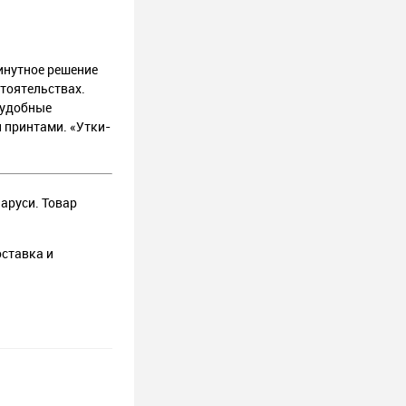
инутное решение
тоятельствах.
р удобные
и принтами. «Утки-
аруси. Товар
оставка и