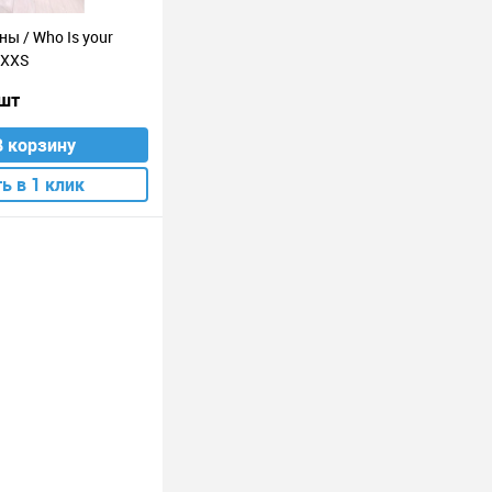
ны / Who Is your
/ XXS
 шт
В корзину
ь в 1 клик