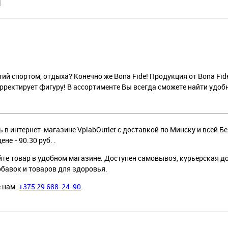
ий спортом, отдыха? Конечно же Bona Fide! Продукция от Bona Fid
орректирует фигуру! В ассортименте Вы всегда сможете найти удо
ить в интернет-магазине VplabOutlet с доставкой по Минску и всей Б
цене - 90.30 руб. .
йте товар в удобном магазине. Доступен самовывоз, курьерская д
обавок и товаров для здоровья.
е нам:
+375 29 688-24-90
.