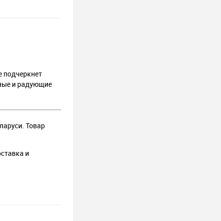
e подчеркнет
бные и радующие
еларуси. Товар
оставка и