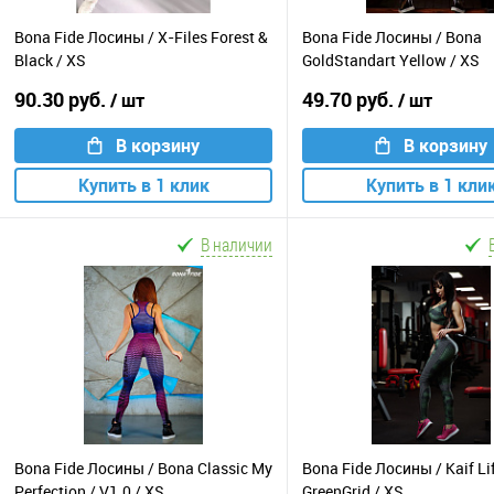
Bona Fide Лосины / X-Files Forest &
Bona Fide Лосины / Bona
Black / XS
GoldStandart Yellow / XS
90.30 руб.
49.70 руб.
/ шт
/ шт
В корзину
В корзину
Купить в 1 клик
Купить в 1 кли
В наличии
Bona Fide Лосины / Bona Classic My
Bona Fide Лосины / Kaif Li
Perfection / V1.0 / XS
GreenGrid / XS