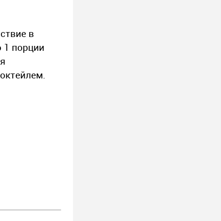
ствие в
 1 порции
ия
коктейлем.