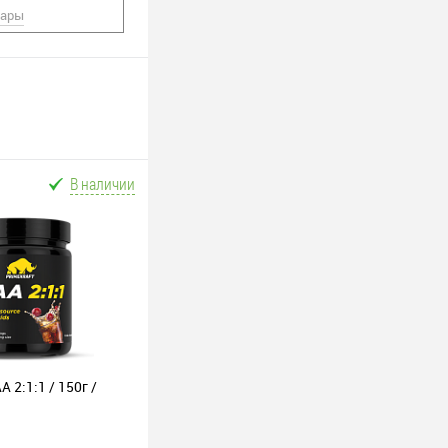
вары
В наличии
A 2:1:1 / 150г /