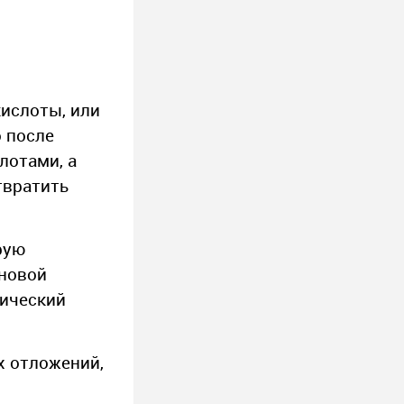
кислоты, или
 после
лотами, а
твратить
рую
иновой
тический
х отложений,