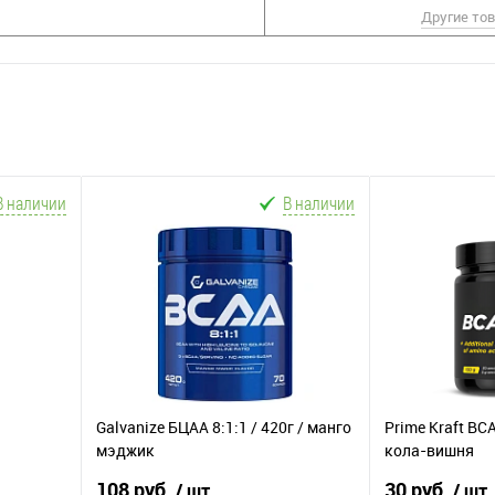
Другие то
В наличии
В наличии
Galvanize БЦАА 8:1:1 / 420г / манго
Prime Kraft BCA
мэджик
кола-вишня
108 руб.
30 руб.
/ шт
/ шт