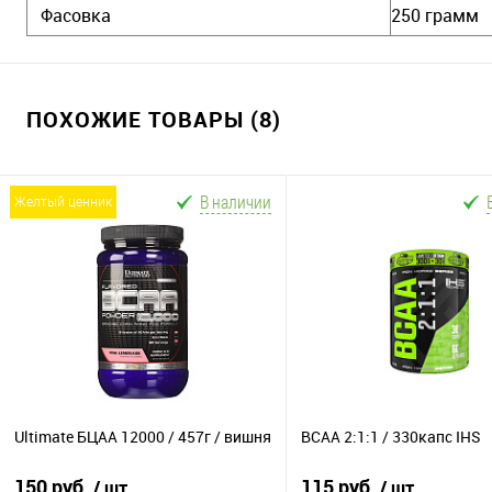
Фасовка
250 грамм
ПОХОЖИЕ ТОВАРЫ (8)
В наличии
желтый ценник
Ultimate БЦАА 12000 / 457г / вишня
BCAA 2:1:1 / 330капс IHS
150 руб.
115 руб.
/ шт
/ шт