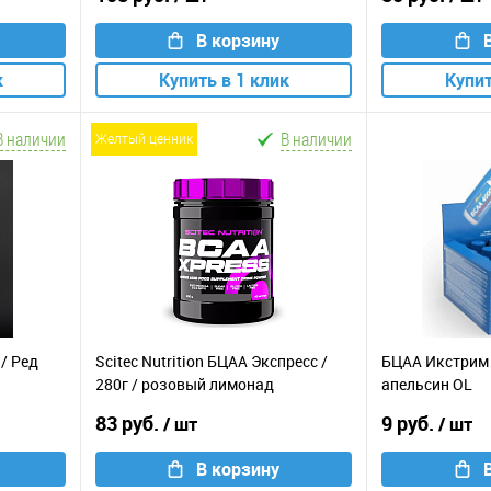
В корзину
к
Купить в 1 клик
Купит
В наличии
В наличии
желтый ценник
 / Ред
Scitec Nutrition БЦАА Экспресс /
БЦАА Икстрим 
280г / розовый лимонад
апельсин OL
83 руб.
9 руб.
/ шт
/ шт
В корзину