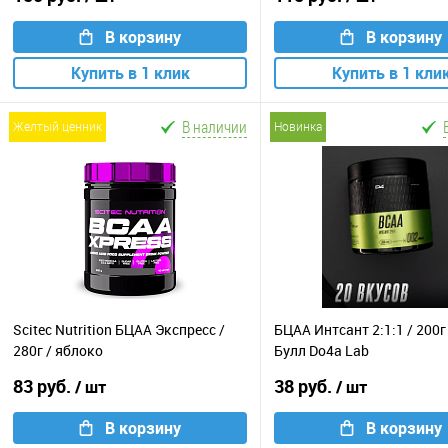
В корзину
В корзину
Купить в 1 клик
Купить в 1 кли
В наличии
желтый ценник
новинка
Scitec Nutrition БЦАА Экспресс /
БЦАА Интсант 2:1:1 / 200г
280г / яблоко
Булл Do4a Lab
83 руб.
38 руб.
/ шт
/ шт
В корзину
В корзину