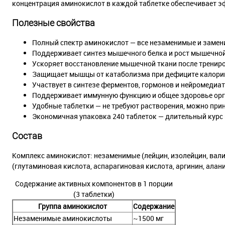
концентрация аминокислот в каждой таблетке обеспечивает 
Полезные свойства
Полный спектр аминокислот — все незаменимые и заме
Поддерживает синтез мышечного белка и рост мышечно
Ускоряет восстановление мышечной ткани после тренир
Защищает мышцы от катаболизма при дефиците калорий
Участвует в синтезе ферментов, гормонов и нейромедиа
Поддерживает иммунную функцию и общее здоровье ор
Удобные таблетки — не требуют растворения, можно при
Экономичная упаковка 240 таблеток — длительный курс
Состав
Комплекс аминокислот: незаменимые (лейцин, изолейцин, вали
(глутаминовая кислота, аспарагиновая кислота, аргинин, аланин
Содержание активных компонентов в 1 порции
(3 таблетки)
Группа аминокислот
Содержание
Незаменимые аминокислоты
~1500 мг