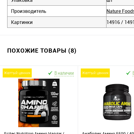
Производитель
Nature Food
Картинки
14916 / 149
ПОХОЖИЕ ТОВАРЫ (8)
В наличии
желтый ценник
желтый ценник
Scitec Nutrition Амино Чардж /
Анаболик Амино 5500 / 4