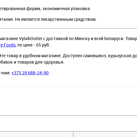
етированная форма, экономичная упаковка
итание. Не является лекарственным средством.
магазине VplabOutlet с доставкой по Минску и всей Беларуси. Товар
re Foods
, по цене - 65 руб. .
йте товар в удобном магазине. Доступен самовывоз, курьерская д
обавок и товаров для здоровья.
е нам:
+375 29 688-24-90
.