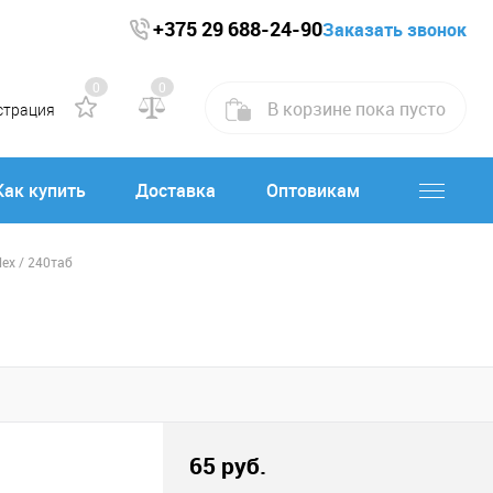
+375 29 688-24-90
Заказать звонок
0
0
В корзине
пока
пусто
страция
Как купить
Доставка
Оптовикам
ex / 240таб
65 руб.