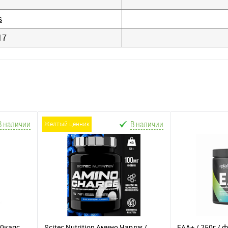
s
17
В наличии
В наличии
желтый ценник
00капс
Scitec Nutrition Амино Чардж /
EAA+ / 250г /