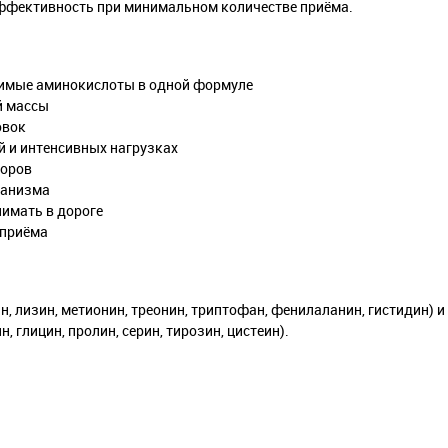
эффективность при минимальном количестве приёма.
нимые аминокислоты в одной формуле
й массы
овок
 и интенсивных нагрузках
торов
ганизма
нимать в дороге
 приёма
н, лизин, метионин, треонин, триптофан, фенилаланин, гистидин) 
, глицин, пролин, серин, тирозин, цистеин).