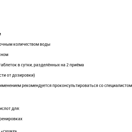
м
аточным количеством воды
сном
аблеток в сутки, разделённых на 2 приёма
сти от дозировки)
именением рекомендуется проконсультироваться со специалистом
ислот для:
тренировках
 «сушке»