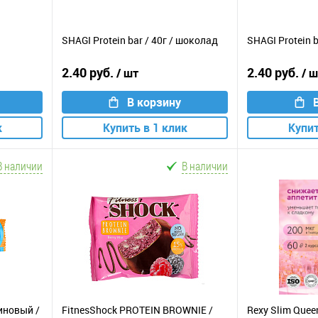
SHAGI Protein bar / 40г / шоколад
SHAGI Protein b
2.40 руб.
2.40 руб.
/ шт
/ 
В корзину
к
Купить в 1 клик
Купит
В наличии
В наличии
иновый /
FitnesShock PROTEIN BROWNIE /
Rexy Slim Quee