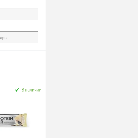
вары
В наличии