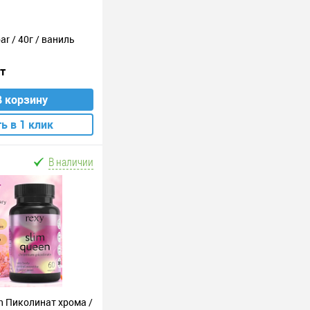
ar / 40г / ваниль
шт
В корзину
ь в 1 клик
В наличии
n Пиколинат хрома /