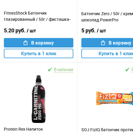
FitnesShock Батончик
Батончик Zero / 50г / крем
глазированный / 50г / фисташка-
шоколад PowerPro
шоколад
5.20 руб.
5 руб.
/ шт
/ шт
В корзину
В корзину
Купить в 1 клик
Купить в 1 кли
В наличии
Protein Rex Напиток
SOJ FizIQ батончик проте