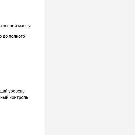
ственной массы
р до полного
бщий уровень
ьный контроль