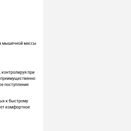
ра мышечной массы
, контролируя при
т преимущественно
ое поступление
ных к быстрому
вает комфортное