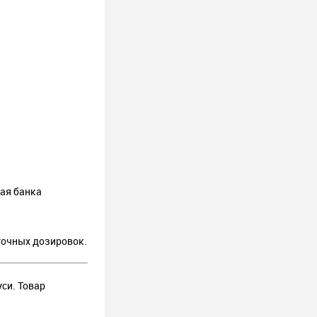
ная банка
точных дозировок.
уси. Товар