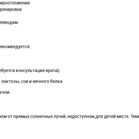
жироотложения
тренировок
глеводам
рекомендуется:
буется консультация врача)
лактозы, сои и яичного белка.
ачом.
ом от прямых солнечных лучей, недоступном для детей месте. Тем