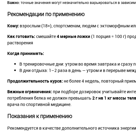
Важно:
точные значения могут незначительно варьироваться в зависимос
Рекомендации по применению
Кому:
взрослым (18+), спортсменам, людям с эктоморфным ил
Как готовить:
смешайте
4 мерные ложки
(1 порция = 100 г) про
растворения
Когда принимать:
В тренировочные дни: утром во время завтрака и сразу 
В дни отдыха: 1–2 раза в день — утром и в перерыве ме
Продолжительность курса:
не более 4 недель, повторный прие
Важные ограничения:
при подборе дозировок учитывайте интен
потребления белка не должен превышать
2 г на 1 кг массы тел
врача по спортивной медицине.
Показания к применению
Рекомендуется в качестве дополнительного источника энергии