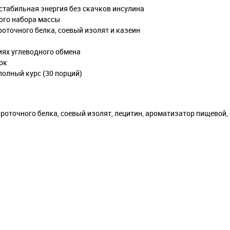
стабильная энергия без скачков инсулина
того набора массы
точного белка, соевый изолят и казеин
иях углеводного обмена
ок
полный курс (30 порций)
роточного белка, соевый изолят, лецитин, ароматизатор пищевой, 