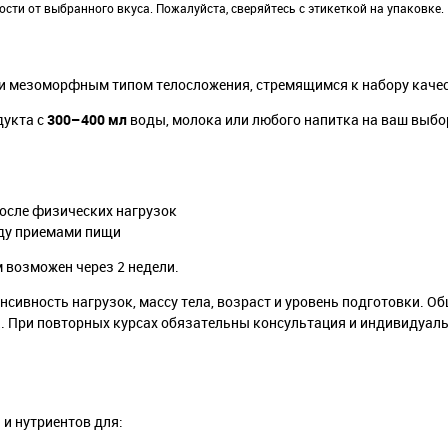
ти от выбранного вкуса. Пожалуйста, сверяйтесь с этикеткой на упаковке.
и мезоморфным типом телосложения, стремящимся к набору каче
дукта с
300–400 мл
воды, молока или любого напитка на ваш выбо
после физических нагрузок
жду приемами пищи
м возможен через 2 недели.
сивность нагрузок, массу тела, возраст и уровень подготовки. О
а
. При повторных курсах обязательны консультация и индивидуал
 и нутриентов для: