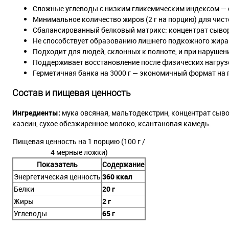
Сложные углеводы с низким гликемическим индексом — 
Минимальное количество жиров (2 г на порцию) для чис
Сбалансированный белковый матрикс: концентрат сыворо
Не способствует образованию лишнего подкожного жира
Подходит для людей, склонных к полноте, и при нарушен
Поддерживает восстановление после физических нагруз
Герметичная банка на 3000 г — экономичный формат на 
Состав и пищевая ценность
Ингредиенты:
мука овсяная, мальтодекстрин, концентрат сыво
казеин, сухое обезжиренное молоко, ксантановая камедь.
Пищевая ценность на 1 порцию (100 г /
4 мерные ложки)
Показатель
Содержание
Энергетическая ценность
360 ккал
Белки
20 г
Жиры
2 г
Углеводы
65 г