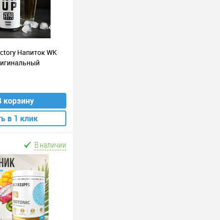
actory Напиток WK
оригинальный
В корзину
ь в 1 клик
В наличии