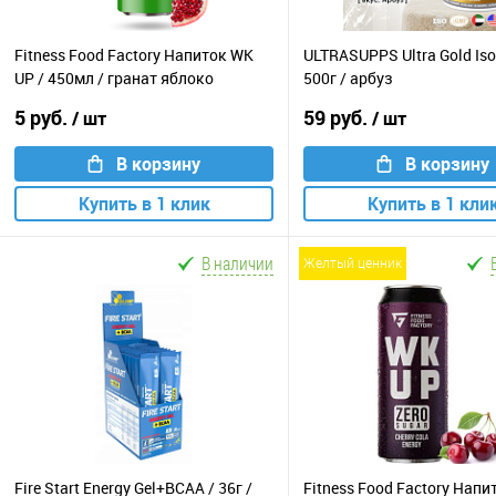
Fitness Food Factory Напиток WK
ULTRASUPPS Ultra Gold Iso
UP / 450мл / гранат яблоко
500г / арбуз
5 руб.
59 руб.
/ шт
/ шт
В корзину
В корзину
Купить в 1 клик
Купить в 1 кли
В наличии
желтый ценник
Fire Start Energy Gel+BCAA / 36г /
Fitness Food Factory Нап