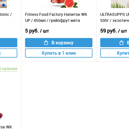
tonic /
Fitness Food Factory Напиток WK
ULTRASUPPS Ult
UP / 450мл / грейпфрут мята
500г / экзотич
5 руб.
59 руб.
/ шт
/ шт
В корзину
к
Купить в 1 клик
Купит
В наличии
иток WK