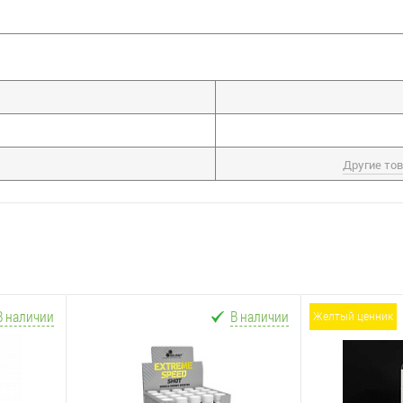
Другие то
В наличии
В наличии
желтый ценник