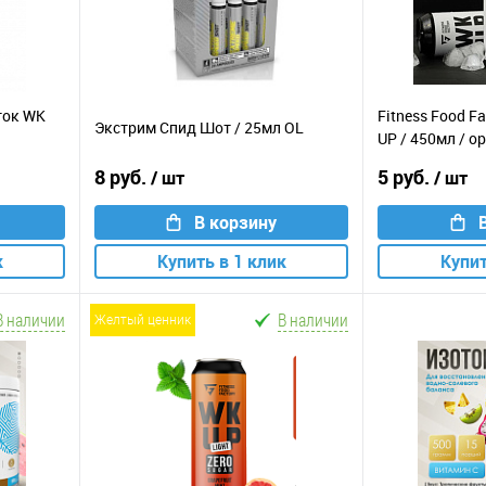
иток WK
Fitness Food F
Экстрим Спид Шот / 25мл OL
UP / 450мл / 
8 руб.
5 руб.
/ шт
/ шт
В корзину
к
Купить в 1 клик
Купит
В наличии
В наличии
желтый ценник