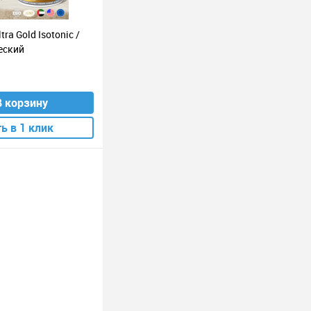
ra Gold Isotonic /
еский
В корзину
ь в 1 клик