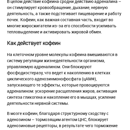
В целом действие кофеина сродни действию адреналина –
он стимулирует кровообращение, дыхание, нервную
деятельность, а также подстегивает пищеварение и работу
почек. Кофеин, как важная составная часть, входит во
многие жиросжигатели из-за его способности усиливать
тепловыделение и активировать жировой обмен.
Как действует кофеин
На клеточном уровне молекулы кофеина вмешиваются в
систему регуляции жизнедеятельности организма,
управляемую адреналином. Они блокируют
фосфодиэстеразу, что ведет к накоплению в клетках
циклического аденозинмонофосфата (цАМФ),
запускающего те эффекты, которые провоцируются
адреналином: ускорение расщепления жиров, активация
синтеза гликогена и накопление его в мышцах, усиление
деятельности нервной системы.
В мозге кофеин, благодаря структурному сходству с
аденозином – тормозящим агентом ЦНС, блокирует
аденозиновые рецепторы, в результате чего торможение