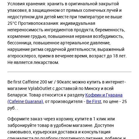
Условия хранения: хранить в оригинальной закрытой
упаковке, в защищенном от прямых солнечных лучей и
недоступном для детей месте при температуре не выше
25°С Противопоказания: индивидуальная
непереносимость ингредиентов продукта, беременность,
кормление грудью, повышенная нервная возбудимость,
бессонница, повышенное артериальное давление,
нарушение ритма сердечной деятельности, выраженный
атеросклероз, прием в вечернее время, возраст до 18 лет.
Не является лекарством.
Be first Caffeine 200 мг / 90капс можно купить в интернет-
магазине VplabOutlet с доставкой по Минску и всей
Беларуси. Товар относится к разделу
Кофеин и Гуарана
(Cafeine Guarana)
, от производителя -
Be First
, по цене - 25
руб. .
Оформите заказ через корзину, купите в 1 клик или
забронируйте товар в удобном магазине. Доступен
самовывоз, курьерская доставка и консультация
специалиста по подбору спортивного питания, добавок и