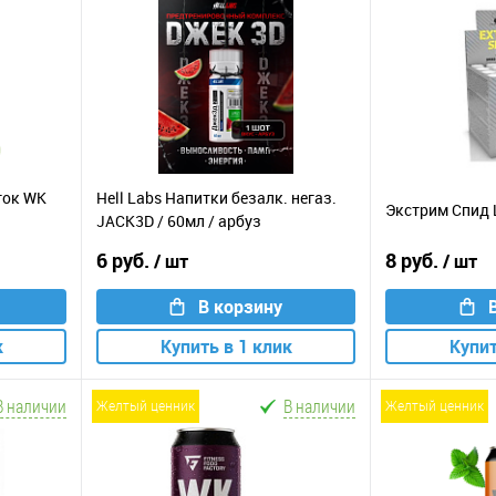
иток WK
Hell Labs Напитки безалк. негаз.
Экстрим Спид 
JACK3D / 60мл / арбуз
6 руб.
8 руб.
/ шт
/ шт
В корзину
к
Купить в 1 клик
Купит
В наличии
В наличии
желтый ценник
желтый ценник