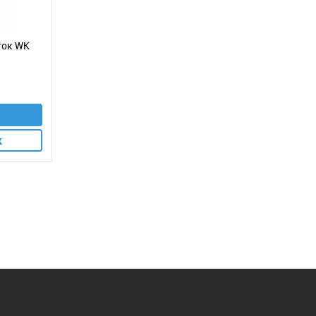
иток WK
к