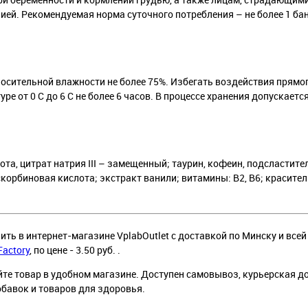
ией. Рекомендуемая норма суточного потребления – не более 1 ба
тносительной влажности не более 75%. Избегать воздействия прямо
ре от 0 С до 6 С не более 6 часов. В процессе хранения допускает
та, цитрат натрия III – замещенный; таурин, кофеин, подсластител
орбиновая кислота; экстракт ванили; витамины: В2, В6; красител
пить в интернет-магазине VplabOutlet с доставкой по Минску и всей
Factory
, по цене - 3.50 руб. .
йте товар в удобном магазине. Доступен самовывоз, курьерская д
обавок и товаров для здоровья.