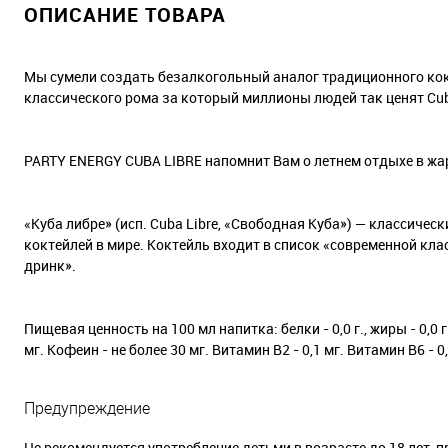
ОПИСАНИЕ ТОВАРА
Мы сумели создать безалкогольный аналог традиционного кок
классического рома за который миллионы людей так ценят Cuba
PARTY ENERGY CUBA LIBRE напомнит Вам о летнем отдыхе в жа
«Куба либре» (исп. Cuba Libre, «Свободная Куба») — классиче
коктейлей в мире. Коктейль входит в список «современной кл
дринк».
Пищевая ценность на 100 мл напитка: белки - 0,0 г., жиры - 0,0 г
мг. Кофеин - не более 30 мг. Витамин В2 - 0,1 мг. Витамин В6 - 0,
Предупреждение
Не рекомендуется употребление детьми в возрасте до 18 лет,