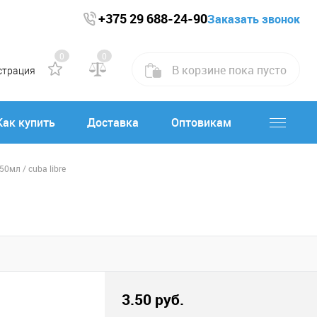
+375 29 688-24-90
Заказать звонок
0
0
В корзине
пока
пусто
страция
Как купить
Доставка
Оптовикам
0мл / сuba libre
3.50 руб.