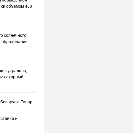
нки объемом 450
го солнечного
ся образование
и: сукралоза,
ь: сахарный
 Беларуси. Товар
оставка и