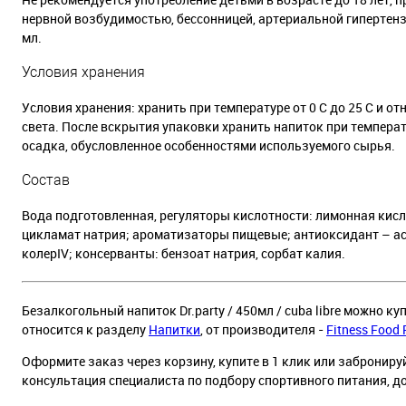
нервной возбудимостью, бессонницей, артериальной гипертенз
мл.
Условия хранения
Условия хранения: хранить при температуре от 0 С до 25 С и о
света. После вскрытия упаковки хранить напиток при температу
осадка, обусловленное особенностями используемого сырья.
Состав
Вода подготовленная, регуляторы кислотности: лимонная кисло
цикламат натрия; ароматизаторы пищевые; антиоксидант – аск
колерIV; консерванты: бензоат натрия, сорбат калия.
Безалкогольный напиток Dr.party / 450мл / сuba libre можно ку
относится к разделу
Напитки
, от производителя -
Fitness Food 
Оформите заказ через корзину, купите в 1 клик или заброниру
консультация специалиста по подбору спортивного питания, д