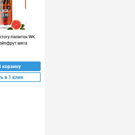
actory Напиток WK
рейпфрут мята
В корзину
ь в 1 клик