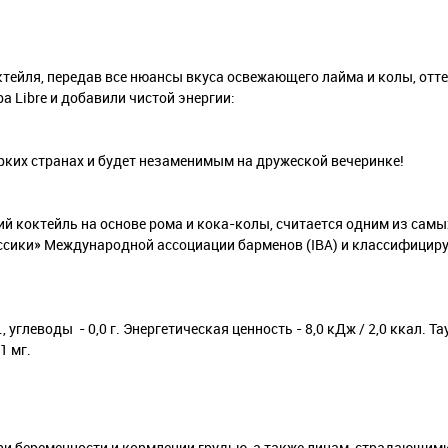
тейля, передав все нюансы вкуса освежающего лайма и колы, отт
 Libre и добавили чистой энергии:
рких странах и будет незаменимым на дружеской вечеринке!
ский коктейль на основе рома и кока-колы, считается одним из сам
ассики» Международной ассоциации барменов (IBA) и классифициру
., углеводы - 0,0 г. Энергетическая ценность - 8,0 кДж / 2,0 ккал. Та
1 мг.
 при беременности и кормлении грудью, а также лицам, страдающи