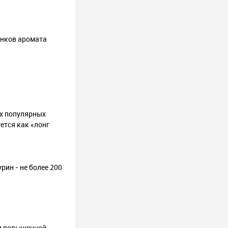
енков аромата
ых популярных
ется как «лонг
урин - не более 200
ми повышенной