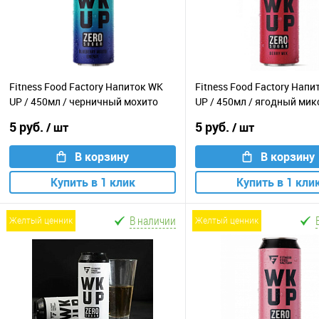
Fitness Food Factory Напиток WK
Fitness Food Factory Нап
UP / 450мл / черничный мохито
UP / 450мл / ягодный мик
5 руб.
5 руб.
/ шт
/ шт
В корзину
В корзину
Купить в 1 клик
Купить в 1 кли
В наличии
желтый ценник
желтый ценник