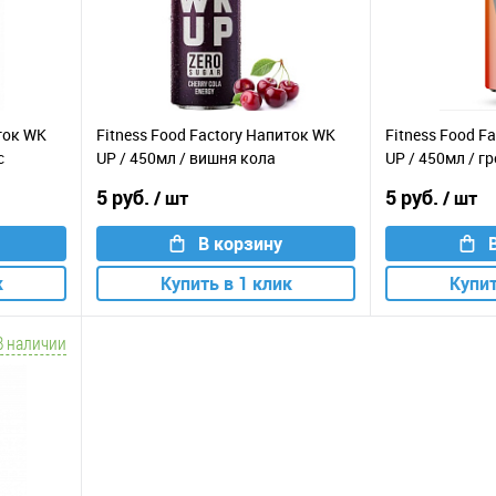
иток WK
Fitness Food Factory Напиток WK
Fitness Food F
с
UP / 450мл / вишня кола
UP / 450мл / г
5 руб.
5 руб.
/ шт
/ шт
В корзину
к
Купить в 1 клик
Купит
В наличии