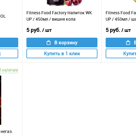
Fitness Food Factory Напиток WK
Fitness Food F
 OL
UP / 450мл / вишня кола
UP / 450мл / 
5 руб.
5 руб.
/ шт
/ шт
В корзину
к
Купить в 1 клик
Купит
В наличии
 негаз.