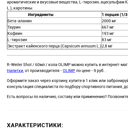
ароматические и вкусовые вещества, L-тирозин, ацесульфам К,
L.), каротины.
Ингредиенты
1 порция (1/
Бета-аланин
2000 мг
Таурин
667 мг
Кофеин
193 мг
L-тирозин
83 мг
Экстракт кайенского перца (Capsicum annuum L.)
2,8 мг
R-Weiler Shot / 60мл / кола OLIMP можно купить в интернет-маг
Напитки
, от производителя -
OLIMP
, по цене - 9 руб. .
Оформите заказ через корзину, купите в 1 клик или заброниру
консультация специалиста по подбору спортивного питания, д
Есть вопросы по наличию, составу или применению? Позвонит
ХАРАКТЕРИСТИКИ: