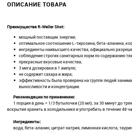
ОПИСАНИЕ ТОВАРА
Преимущества R-Weiler Shot:
мощный поставщик энергии;
оптимальное соотношение L-тирозина, бета-аланина, коф
ингредиенты наивысшего качества, официально разреш
соблюдение строгих санитарных норм по содержанию тя
прекрасные вкусовые качества;
3 мега дозировки в 1 ампуле;
не содержит сахара и жира;
эффективность была проверена на группе людей занима
выносливости и концентрации.
Рекомендации по применению:
1 порция в день = 1/3 бутылочки (20 мл), за 30 минут до тр
вскрытия хранить в холодильнике и употребить в течение 48 
Ингредиенты:
вода, бета-аланин, цитрат натрия, лимонная кислота, таурин,