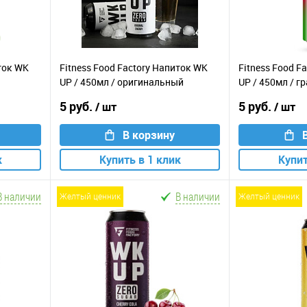
иток WK
Fitness Food Factory Напиток WK
Fitness Food F
UP / 450мл / оригинальный
UP / 450мл / г
5 руб.
5 руб.
/ шт
/ шт
В корзину
к
Купить в 1 клик
Купит
В наличии
В наличии
желтый ценник
желтый ценник