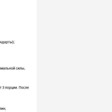
ндарты);
имальной силы,
 3 порции. После
еин,