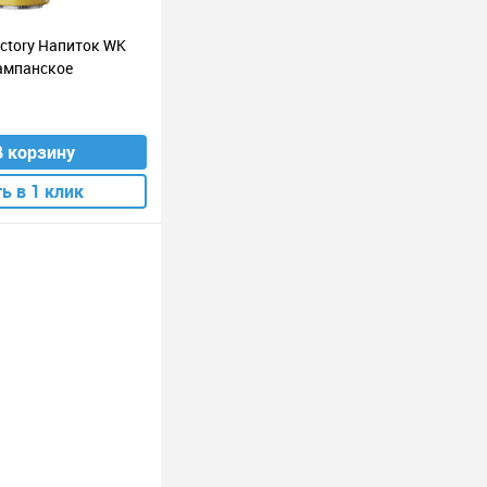
actory Напиток WK
шампанское
В корзину
ь в 1 клик