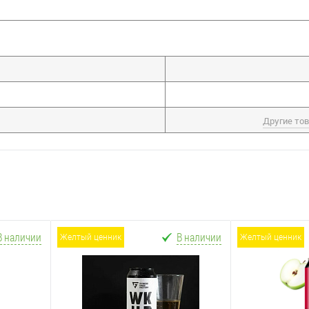
Другие то
В наличии
В наличии
желтый ценник
желтый ценник