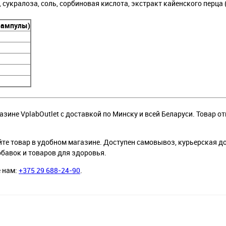
 сукралоза, соль, сорбиновая кислота, экстракт кайенского перца
3 ампулы)
азине VplabOutlet с доставкой по Минску и всей Беларуси. Товар о
йте товар в удобном магазине. Доступен самовывоз, курьерская д
обавок и товаров для здоровья.
е нам:
+375 29 688-24-90
.