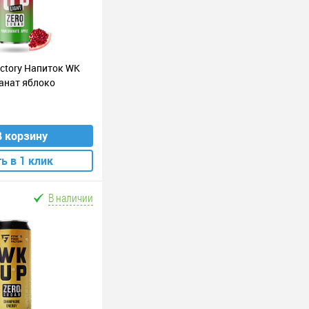
actory Напиток WK
ранат яблоко
В корзину
ь в 1 клик
В наличии