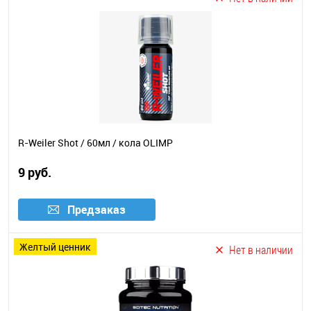
R-Weiler Shot / 60мл / кола OLIMP
9 руб.
Предзаказ
желтый ценник
Нет в наличии