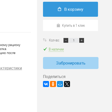
В корзину
Купить в 1 клик
Кол-во:
вному рациону
В наличии
елка.
ацию после
Забронировать
актеристики
Поделиться