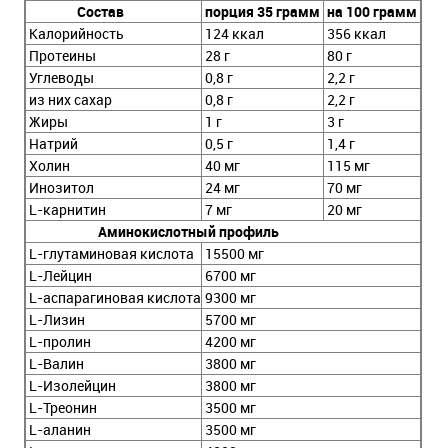
Состав
порция 35 грамм
на 100 грамм
Калорийность
124 ккал
356 ккал
Протеины
28 г
80 г
Углеводы
0,8 г
2,2 г
из них сахар
0,8 г
2,2 г
Жиры
1 г
3 г
Натрий
0,5 г
1,4 г
Холин
40 мг
115 мг
Инозитол
24 мг
70 мг
L-карнитин
7 мг
20 мг
Аминокислотный профиль
L-глутаминовая кислота
15500 мг
L-Лейцин
6700 мг
L-аспарагиновая кислота
9300 мг
L-Лизин
5700 мг
L-пролин
4200 мг
L-Валин
3800 мг
L-Изолейцин
3800 мг
L-Треонин
3500 мг
L-аланин
3500 мг