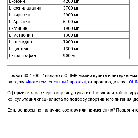
L-серин
4200 мг
L-фенилаланин
3700 мг
L-тирозин
2900 мг
L-Аргинин
5100 мг
L-глицин
1900 мг
L-метионин
1300 мг
L-гистидин
1900 мг
L-цистеин
1300 мг
L-триптофан
900 мг
Провит 80 / 700г / шоколад OLIMP можно купить в интернет-маг
разделу
Многокомпонентный протеин
, от производителя -
OLI
Оформите заказ через корзину, купите в 1 клик или заброниру
консультация специалиста по подбору спортивного питания, д
Есть вопросы по наличию, составу или применению? Позвонит