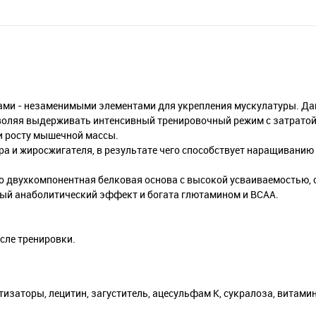
и - незаменимыми элементами для укрепления мускулатуры. Да
воляя выдерживать интенсивный тренировочный режим с затрато
и росту мышечной массы.
 и жиросжигателя, в результате чего способствует наращиванию
 двухкомпонентная белковая основа с высокой усваиваемостью,
ный анаболитический эффект и богата глютамином и BCAA.
сле тренировки.
аторы, лецитин, загуститель, ацесульфам К, сукралоза, витамин