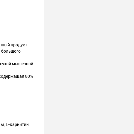
нный продукт
й большого
 сухой мышечной
 содержащая 80%
ы, L-карнитин,