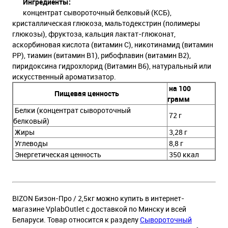
Ингредиенты:
концентрат сывороточный белковый (КСБ),
кристаллическая глюкоза, мальтодекстрин (полимеры
глюкозы), фруктоза, кальция лактат-глюконат,
аскорбиновая кислота (витамин С), никотинамид (витамин
РР), тиамин (витамин В1), рибофлавин (витамин В2),
пиридоксина гидрохлорид (Витамин В6), натуральный или
искусственный ароматизатор.
на 100
Пищевая ценность
грамм
Белки (концентрат сывороточный
72 г
белковый)
Жиры
3,28 г
Углеводы
8,8 г
Энергетическая ценность
350 ккал
BIZON Бизон-Про / 2,5кг можно купить в интернет-
магазине VplabOutlet с доставкой по Минску и всей
Беларуси. Товар относится к разделу
Сывороточный