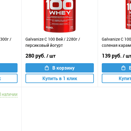
300г /
Galvanize C 100 Вей / 2280г /
Galvanize C 100
персиковый йогурт
соленая карам
280 руб.
139 руб.
/ шт
/ ш
В корзину
к
Купить в 1 клик
Купит
В наличии