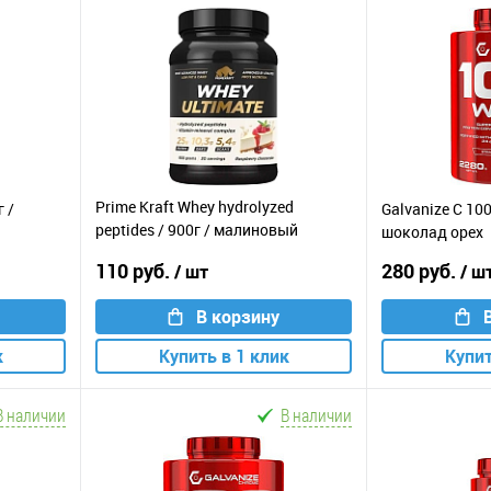
Prime Kraft Whey hydrolyzed
г /
Galvanize C 100
peptides / 900г / малиновый
шоколад орех
чизкейк
110 руб.
280 руб.
/ шт
/ ш
В корзину
к
Купить в 1 клик
Купит
В наличии
В наличии