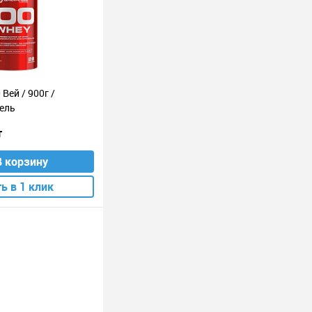
 Вей / 900г /
ель
т
В корзину
ь в 1 клик