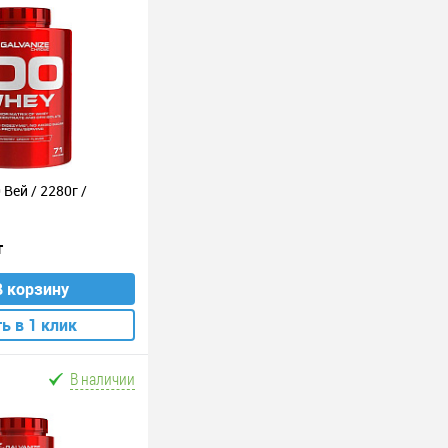
 Вей / 2280г /
т
В корзину
ь в 1 клик
В наличии