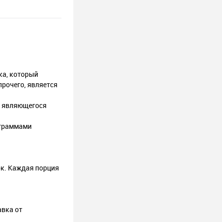
ка, который
прочего, является
, являющегося
 граммами
ок. Каждая порция
вка от