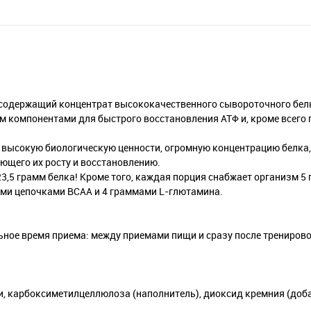
содержащий концентрат высококачественного сывороточного бел
м компонентами для быстрого восстановления АТФ и, кроме всего 
высокую биологическую ценности, огромную концентрацию белка
ющего их росту и восстановлению.
,5 грамм белка! Кроме того, каждая порция снабжает организм 5
ми цепочками BCAA и 4 граммами L-глютамина.
ьное время приема: между приемами пищи и сразу после трениров
 карбоксиметилцеллюлоза (наполнитель), диоксид кремния (доба