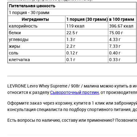
Питательная ценность
1 порция - 30 грамм
Ингредиенты
1 порция (30 грамм)
в 100 грамм
калорийность
119 ккал
396.67 ккал
белки
22.5 г
75.00 г
углеводы
1.3 г
4.33 г
жиры
2.2 г
7.33 г
соль
0.12 г
0.40 г
клетчатка
0.1 г
0.33 г
LEVRONE Levro Whey Supreme / 908г / малина можно купить в ин
относится к разделу
Сывороточный протеин
, от производител
Оформите заказ через корзину, купите в 1 клик или заброниру
консультация специалиста по подбору спортивного питания, д
Есть вопросы по наличию, составу или применению? Позвонит