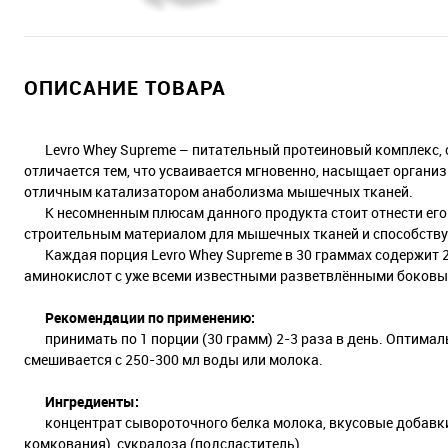
ОПИСАНИЕ ТОВАРА
Levro Whey Supreme – питательный протеиновый комплекс, 
отличается тем, что усваивается мгновенно, насыщает организ
отличным катализатором анаболизма мышечных тканей.
К несомненным плюсам данного продукта стоит отнести его 
строительным материалом для мышечных тканей и способству
Каждая порция Levro Whey Supreme в 30 граммах содержит 23
аминокислот с уже всеми известными разветвлёнными боковы
Рекомендации по применению:
принимать по 1 порции (30 грамм) 2-3 раза в день. Оптимал
смешивается с 250-300 мл воды или молока.
Ингредиенты:
концентрат сывороточного белка молока, вкусовые добавки,
комкования), сукралоза (подсластитель).