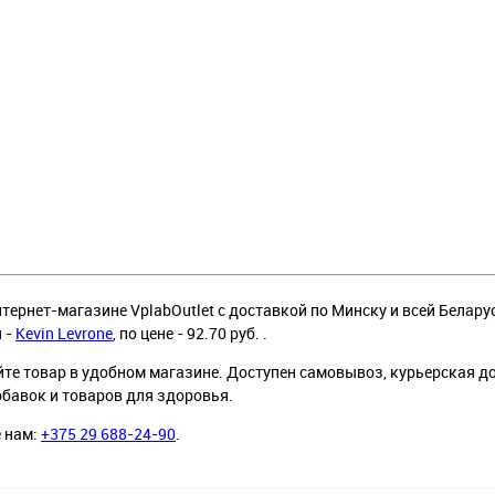
тернет-магазине VplabOutlet с доставкой по Минску и всей Белару
я -
Kevin Levrone
, по цене - 92.70 руб. .
йте товар в удобном магазине. Доступен самовывоз, курьерская д
обавок и товаров для здоровья.
е нам:
+375 29 688-24-90
.