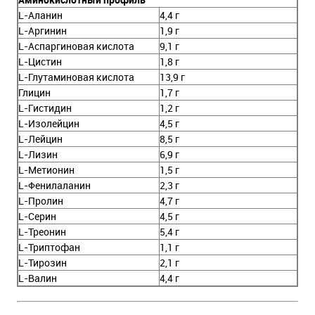
L-Аланин
4,4 г
L-Аргинин
1,9 г
L-Аспаргиновая кислота
9,1 г
L-Цистин
1,8 г
L-Глутаминовая кислота
13,9 г
Глицин
1,7 г
L-Гистидин
1,2 г
L-Изолейцин
4,5 г
L-Лейцин
8,5 г
L-Лизин
6,9 г
L-Метионин
1,5 г
L-Фенилаланин
2,3 г
L-Пролин
4,7 г
L-Серин
4,5 г
L-Треонин
5,4 г
L-Триптофан
1,1 г
L-Тирозин
2,1 г
L-Валин
4,4 г