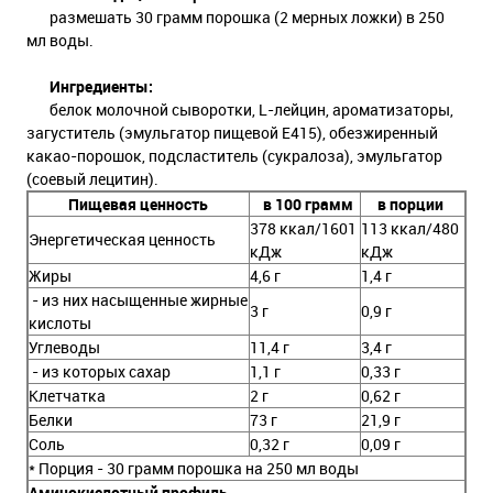
размешать 30 грамм порошка (2 мерных ложки) в 250
мл воды.
Ингредиенты:
белок молочной сыворотки, L-лейцин, ароматизаторы,
загуститель (эмульгатор пищевой Е415), обезжиренный
какао-порошок, подсластитель (сукралоза), эмульгатор
(соевый лецитин).
Пищевая ценность
в 100 грамм
в порции
378 ккал/1601
113 ккал/480
Энергетическая ценность
кДж
кДж
Жиры
4,6 г
1,4 г
- из них насыщенные жирные
3 г
0,9 г
кислоты
Углеводы
11,4 г
3,4 г
- из которых сахар
1,1 г
0,33 г
Клетчатка
2 г
0,62 г
Белки
73 г
21,9 г
Соль
0,32 г
0,09 г
* Порция - 30 грамм порошка на 250 мл воды
Аминокислотный профиль