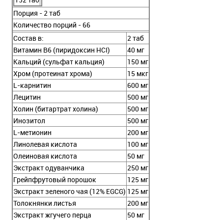
Порция - 2 таб
Количество порций - 66
Состав в:
2 таб
Витамин В6 (пиридоксин HCI)
40 мг
Кальций (сульфат кальция)
150 мг
Хром (протеинат хрома)
15 мкг
L-карнитин
600 мг
Лецитин
500 мг
Холин (битартрат холина)
500 мг
Инозитол
500 мг
L-метионин
200 мг
Линолевая кислота
100 мг
Олеиновая кислота
50 мг
Экстракт одуванчика
250 мг
Грейпфрутовый порошок
125 мг
Экстракт зеленого чая (12% EGCG)
125 мг
Толокнянки листья
200 мг
Экстракт жгучего перца
50 мг