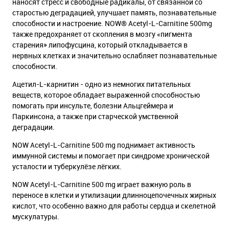
наносят стресс и свободные радикалы, от связанной со
старостью деградацией, улучшает память, познавательные
способности и настроение. NOW® Acetyl-L-Carnitine 500mg
также предохраняет от скопления в мозгу «пигмента
старения» липофусцина, который откладывается в
нервных клетках и значительно ослабляет познавательные
способности.
Ацетил-L-карнитин - одно из немногих питательных
веществ, которое обладает выраженной способностью
помогать при инсульте, болезни Альцгеймера и
Паркинсона, а также при старческой умственной
деградации.
NOW Acetyl-L-Carnitine 500 mg поднимает активность
иммунной системы и помогает при синдроме хронической
усталости и туберкулёзе лёгких.
NOW Acetyl-L-Carnitine 500 mg играет важную роль в
переносе в клетки и утилизации длинноцепочечных жирных
кислот, что особенно важно для работы сердца и скелетной
мускулатуры.