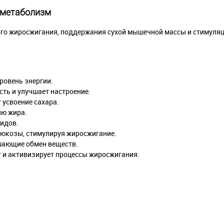
й метаболизм
о жиросжигания, поддержания сухой мышечной массы и стимуля
ровень энергии.
сть и улучшает настроение.
 усвоение сахара.
ию жира.
пидов.
юкозы, стимулируя жиросжигание.
шающие обмен веществ.
т и активизирует процессы жиросжигания.