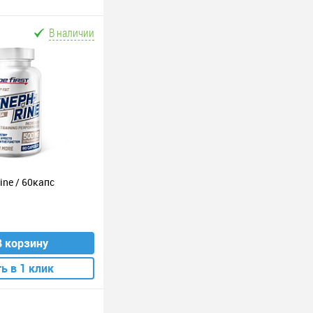
В наличии
rine / 60капс
В корзину
ь в 1 клик