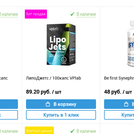
В наличии
В наличии
хит продаж
капс
ЛипоДжетс / 100капс VPlab
Be first Syneph
89.20 руб.
48 руб.
/ шт
/ шт
В корзину
к
Купить в 1 клик
Купит
В наличии
В наличии
желтый ценник