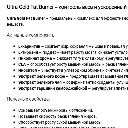
Ultra Gold Fat Burner – контроль веса и ускоренны
Ultra Gold Fat Burner
– премиальный комплекс для эффективног
веществ.
Активные компоненты:
L-карнитин
– сжигает жир, сохраняя мышцы и повышая у
L-тирозин
– поддерживает работу мозга, снижает устало
Пиколинат хрома
– снижает тягу к сладкому и регулирует
CLA
– способствует росту мышечной массы и расщеплен
Инозитол
– участвует в углеводном обмене и синтезе ли
Экстракт зеленого кофе
– предотвращает всасывание гл
Экстракт зеленого чая
– содержит антиоксиданты, улуч
Экстракт гарцинии камбоджийской
– регулирует аппети
Полезные свойства:
Сокращает объем жировых отложений.
Повышает скорость расщепления жиров.
Способствует росту сухой мышечной массы.