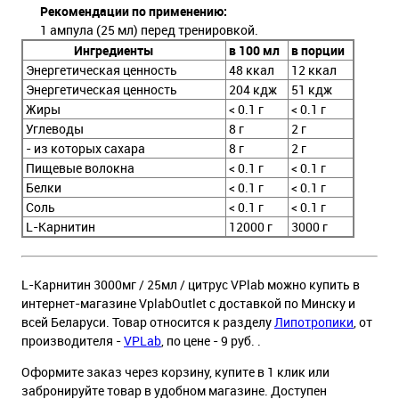
Рекомендации по применению:
1 ампула (25 мл) перед тренировкой.
Ингредиенты
в 100 мл
в порции
Энергетическая ценность
48 ккал
12 ккал
Энергетическая ценность
204 кдж
51 кдж
Жиры
< 0.1 г
< 0.1 г
Углеводы
8 г
2 г
- из которых сахара
8 г
2 г
Пищевые волокна
< 0.1 г
< 0.1 г
Белки
< 0.1 г
< 0.1 г
Соль
< 0.1 г
< 0.1 г
L-Карнитин
12000 г
3000 г
L-Карнитин 3000мг / 25мл / цитрус VPlab можно купить в
интернет-магазине VplabOutlet с доставкой по Минску и
всей Беларуси. Товар относится к разделу
Липотропики
, от
производителя -
VPLab
, по цене - 9 руб. .
Оформите заказ через корзину, купите в 1 клик или
забронируйте товар в удобном магазине. Доступен