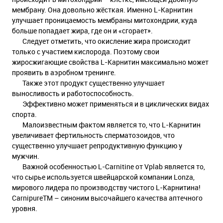
мембрану. Она довольно жёсткая. Именно L-Карнитин
улучшает проницаемость мембраны митохондрии, куда
больше попадает жира, где он и «сгорает».
Следует отметить, что окисление жира происходит
только с участием кислорода. Поэтому свои
жиросжигающие свойства L-Карнитин максимально может
проявить в аэробном тренинге.
Также этот продукт существенно улучшает
выносливость и работоспособность.
Эффективно может применяться и в циклических видах
спорта.
Малоизвестным фактом является то, что L-Карнитин
увеличивает фертильность сперматозоидов, что
существенно улучшает репродуктивную функцию у
мужчин.
Важной особенностью L-Carnitine от Vplab является то,
что сырье используется швейцарской компании Lonza,
мирового лидера по производству чистого L-Карнитина!
CarnipureTM – синоним высочайшего качества аптечного
уровня.