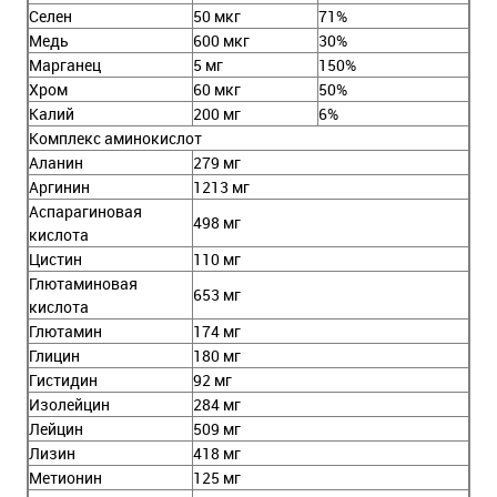
Селен
50 мкг
71%
Медь
600 мкг
30%
Марганец
5 мг
150%
Хром
60 мкг
50%
Калий
200 мг
6%
Комплекс аминокислот
Аланин
279 мг
Аргинин
1213 мг
Аспарагиновая
498 мг
кислота
Цистин
110 мг
Глютаминовая
653 мг
кислота
Глютамин
174 мг
Глицин
180 мг
Гистидин
92 мг
Изолейцин
284 мг
Лейцин
509 мг
Лизин
418 мг
Метионин
125 мг