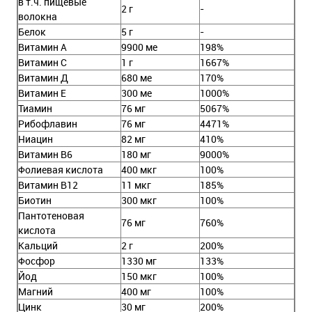
в т.ч. пищевые
2 г
-
волокна
Белок
5 г
-
Витамин А
9900 ме
198%
Витамин С
1 г
1667%
Витамин Д
680 ме
170%
Витамин Е
300 ме
1000%
Тиамин
76 мг
5067%
Рибофлавин
76 мг
4471%
Ниацин
82 мг
410%
Витамин В6
180 мг
9000%
Фолиевая кислота
400 мкг
100%
Витамин В12
11 мкг
185%
Биотин
300 мкг
100%
Пантотеновая
76 мг
760%
кислота
Кальций
2 г
200%
Фосфор
1330 мг
133%
Йод
150 мкг
100%
Магний
400 мг
100%
Цинк
30 мг
200%