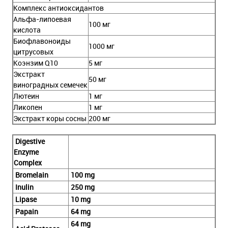
Комплекс антиоксидантов
Альфа-липоевая
100 мг
кислота
Биофлавоноиды
1000 мг
цитрусовых
Коэнзим Q10
5 мг
Экстракт
50 мг
виноградных семечек
Лютеин
1 мг
Ликопен
1 мг
Экстракт коры сосны
200 мг
Digestive
Enzyme
Complex
Bromelain
100 mg
Inulin
250 mg
Lipase
10 mg
Papain
64 mg
64 mg