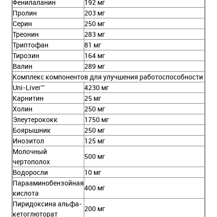
Фенилаланин
192 мг
Пролин
203 мг
Серин
250 мг
Треонин
283 мг
Триптофан
81 мг
Тирозин
164 мг
Валин
289 мг
Комплекс компонентов для улучшения работоспособности
Uni-Liver™
4230 мг
Карнитин
25 мг
Холин
250 мг
Элеутерококк
1750 мг
Боярышник
250 мг
Инозитол
125 мг
Молочный
500 мг
чертополох
Водоросли
10 мг
Парааминобензойная
400 мг
кислота
Пиридоксина альфа-
200 мг
кетоглюторат