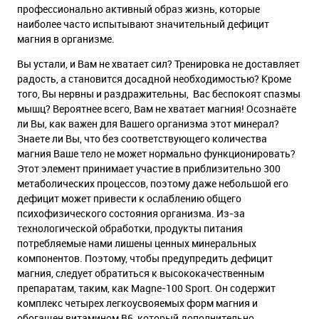
профессионально активный образ жизнь, которые
наиболее часто испытывают значительный дефицит
магния в организме.
Вы устали, и Вам не хватает сил? Тренировка не доставляет
радость, а становится досадной необходимостью? Кроме
того, Вы нервны и раздражительны, Вас беспокоят спазмы
мышц? Вероятнее всего, Вам не хватает магния! Осознаёте
ли Вы, как важен для Вашего организма этот минерал?
Знаете ли Вы, что без соответствующего количества
магния Ваше тело не может нормально функционировать?
Этот элемент принимает участие в приблизительно 300
метаболических процессов, поэтому даже небольшой его
дефицит может привести к ослаблению общего
психофизического состояния организма. Из-за
технологической обработки, продукты питания
потребляемые нами лишены ценных минеральных
компонентов. Поэтому, чтобы предупредить дефицит
магния, следует обратиться к высококачественным
препаратам, таким, как Magne-100 Sport. Он содержит
комплекс четырех легкоусвояемых форм магния и
обогащен витамином В6, который дополнительно