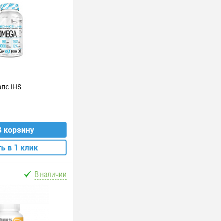
апс IHS
В корзину
ь в 1 клик
В наличии