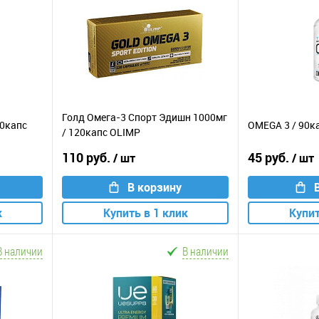
Голд Омега-3 Спорт Эдишн 1000мг
00капс
OMEGA 3 / 90к
/ 120капс OLIMP
110 руб.
45 руб.
/ шт
/ шт
В корзину
к
Купить в 1 клик
Купит
В наличии
В наличии