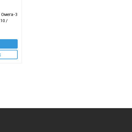
 Омега-3
10 /
к