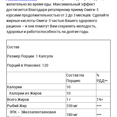
желательно во время еды. Максимальный эффект
достигается благодаря регулярному приему Омеги-3
курсами продолжительностью от 2 до 3 месяцев. Сделайте
жирные кислоты Омега-3 частью Вашего здорового
рациона – и они помогут Вам сохранить молодость,
здоровье и работоспособность на долгие годы.
Состав
Размер Порции: 1 Капсула
Порций в Упаковке: 120
Состав На
%
Порцию
РДД**
Калории
10
Калории из Жиров
10
Всего Жиров
1 г
1%*
Рыбий Жир
330 мг
***
ЭПК – Эйкозапентаеновая
180 мг
***