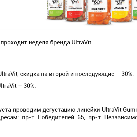
 проходит неделя бренда UltraVit.
UltraVit, скидка на второй и последующие – 30%.
traVit – 30%.
вгуста проводим дегустацию линейки UltraVit Gum
дресам:
пр-т Победителей 65,
пр-т Независим