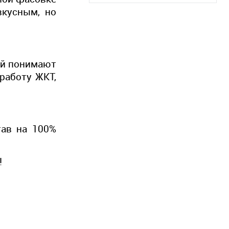
вкусным, но
кой понимают
работу ЖКТ,
!
тав на 100%
!