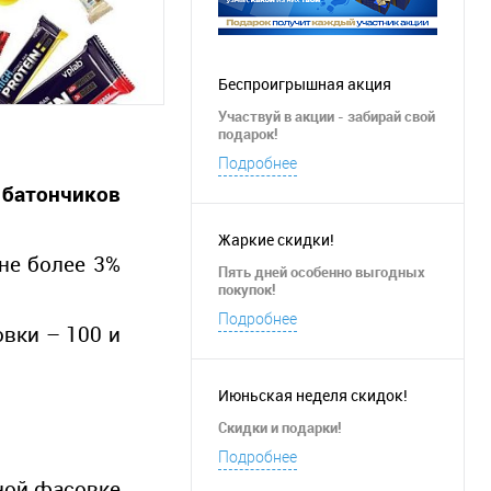
Беспроигрышная акция
Участвуй в акции - забирай свой
подарок!
Подробнее
 батончиков
Жаркие скидки!
не более 3%
Пять
дней особенно выгодных
покупок!
Подробнее
вки – 100 и
Июньская неделя скидок!
Скидки и подарки!
Подробнее
бной фасовке