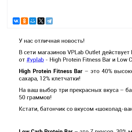
У нас отличная новость!
В сети магазинов VPLab Outlet действует
от
#vplab
- High Protein Fitness Bar и Low C
High Protein Fitness Bar
– это 40% высоко
сахара, 12% клетчатки!
На ваш выбор три прекрасных вкуса – ба
50 граммов!
Кстати, батончик со вкусом «шоколад-ва
Low Carb Protein Bar
– это 7 вкусов, 30% 