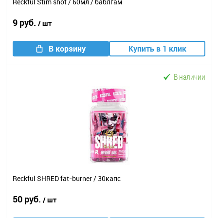
Reckful Stim shot / 60мл / баблгам
9 руб.
/ шт
В корзину
Купить в 1 клик
В наличии
Reckful SHRED fat-burner / 30капс
50 руб.
/ шт