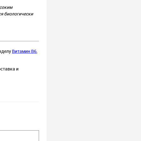
ысоким
ся биологически
азделу
Витамин B6
,
оставка и