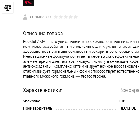
Отзывов: 0
Описание товара:
Reckful ZMA — это уникальный многокомпонентный витамин
комплекс, разработанный специально для мужчин, стремящих
здоровье, повысить выносливость и ускорить регенерацию о
Инновационная формула сочетает в себе высокоэффективны
элементарный цинк, аспарагиновую кислоту, важнейшие кофа
антиоксиданты. Комплекс оптимизирует ночное восстановлен
стабилизирует гормональный фон и способствует естественн
главного мужского гормона — тестостерона.
Характеристики:
Все хар
Упаковка
шт
Производитель
RECKFUL