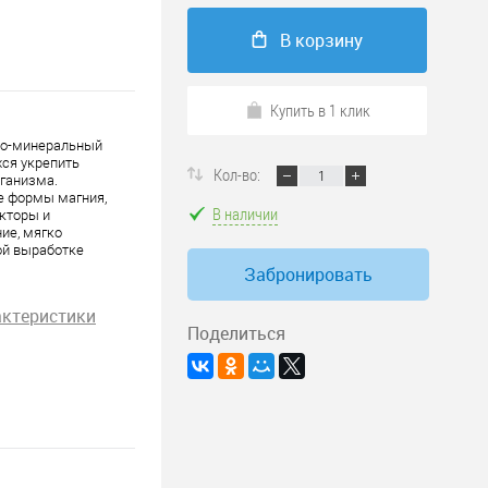
В корзину
Купить в 1 клик
но-минеральный
ся укрепить
Кол-во:
рганизма.
е формы магния,
В наличии
кторы и
ие, мягко
ой выработке
Забронировать
актеристики
Поделиться