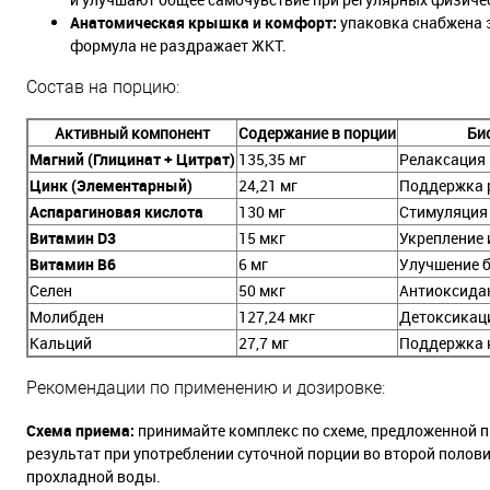
Анатомическая крышка и комфорт:
упаковка снабжена 
формула не раздражает ЖКТ.
Состав на порцию:
Активный компонент
Содержание в порции
Би
Магний (Глицинат + Цитрат)
135,35 мг
Релаксация
Цинк (Элементарный)
24,21 мг
Поддержка 
Аспарагиновая кислота
130 мг
Стимуляция
Витамин D3
15 мкг
Укрепление 
Витамин B6
6 мг
Улучшение 
Селен
50 мкг
Антиоксида
Молибден
127,24 мкг
Детоксикац
Кальций
27,7 мг
Поддержка 
Рекомендации по применению и дозировке:
Схема приема:
принимайте комплекс по схеме, предложенной 
результат при употреблении суточной порции во второй полов
прохладной воды.