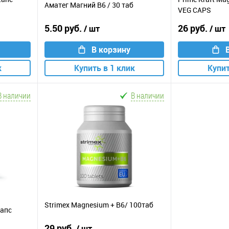
Аматег Магний В6 / 30 таб
VEG CAPS
5.50 руб.
26 руб.
/ шт
/ шт
В корзину
к
Купить в 1 клик
Купит
В наличии
В наличии
и
Strimex Magnesium + В6/ 100таб
капс
29 руб.
/ шт