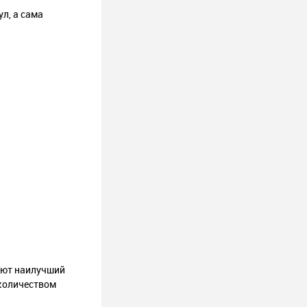
л, а сама
ают наилучший
 количеством