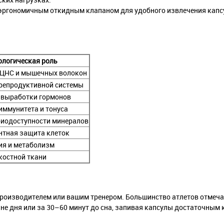
эргономичным откидным клапаном для удобного извлечения капсу
ологическая роль
 ЦНС и мышечных волокон
репродуктивной системы
 выработки гормонов
иммунитета и тонуса
биодоступности минералов
нтная защита клеток
ия и метаболизм
костной ткани
производителем или вашим тренером. Большинство атлетов отмеч
ине дня или за 30–60 минут до сна, запивая капсулы достаточным