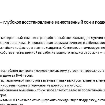
— глубокое восстановление, качественный сон и под
минеральный комплекс, разработанный специально для мужчин,
нерацию организма. Инновационная формула сочетает в себе высо
важнейшие кофакторы и антиоксиданты. Комплекс оптимизирует н
собствует естественной выработке главного мужского гормона — т
асслабляет центральную нервную систему, устраняет тревожность и
 даже за 5–6 часов.
с аспарагиновой кислотой выступает главным строительным элем
 уровень половых гормонов, уверенность и либидо.
о снимает мышечный тонус, избавляет от вялости после тяжелых
орог.
 витамин D3 оказывают мощную антиоксидантную поддержку, акт
ких нагрузках.