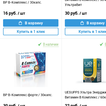
BP В-Комплекс / 30капс.
УльтраВит
16 руб.
30 руб.
/ шт
/ шт
В корзину
В корзину
Купить в 1 клик
Купить в 1 кли
В наличии
UESUPPS Ультра Энердж
BP В-Комплекс форте / 30капс.
Витамин B Комплекс / 60
30 руб.
22 руб.
/ шт
/ шт