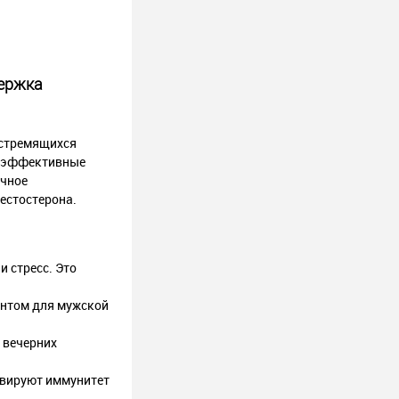
держка
 стремящихся
коэффективные
очное
естостерона.
 стресс. Это
ентом для мужской
 вечерних
ивируют иммунитет