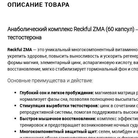
ОПИСАНИЕ ТОВАРА
Анаболический комплекс Reckful ZMA (60 капсул) 
тестостерона
Reckful ZMA
— это уникальный многокомпонентный витаминно-
укрепить здоровье, повысить выносливость и ускорить реге
формы магния, элементарный цинк, аспарагиновую кислоту, 
восстановление, мягко стабилизирует гормональный фон и спо
Основные преимущества и действие:
Глубокий сон и легкое пробуждение:
магниевая матрица р
нормализует фазы сна, позволяя полноценно высыпаться
Стимуляция выработки тестостерона:
цинк в сочетании 
репродуктивной системы, помогая поддерживать высокий
Быстрое мышечное восстановление:
комплекс эффективн
тренировок и предотвращает возникновение ночных суд
Многокомпонентный защитный щит:
селен, молибден и
и улучшают общее самочувствие при регулярных физичес